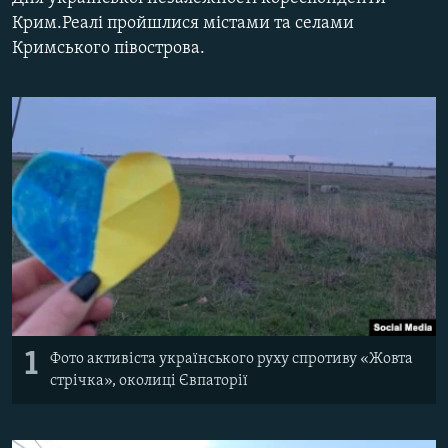
ВІДЕОУРОКИ «ELIFBE»
Крим.Реалі пройшлися містами та селами
Русский
Кримського півострова.
СВІДЧЕННЯ ОКУПАЦІЇ
Qırımtatar
УКРАЇНСЬКА ПРОБЛЕМА КРИМУ
ДОЛУЧАЙСЯ!
ІНФОГРАФІКА
Усі сайти RFE/RL
1
Фото активіста українського руху спротиву «Жовта
стрічка», околиці Євпаторії