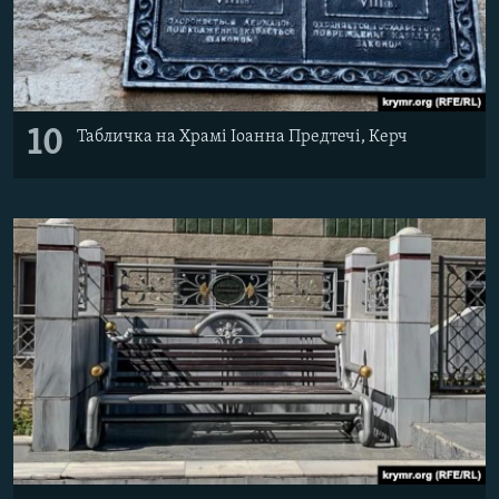
10
Табличка на Храмі Іоанна Предтечі, Керч