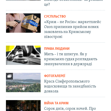
це?
СУСПІЛЬСТВО
«Крим – не Росія»: маркетплейс
Ozon припинив прийом нових
замовлень на Кримському
півострові
ПРАВА ЛЮДИНИ
Мить – і ти шпигун. Як у
кримських судах розглядають
звинувачення в держзраді
ФОТОГАЛЕРЕЇ
Краса Сімферопольського
водосховища та занедбаність
довкола
ВІЙНА ТА КРИМ
Сорок днів, сорок ночей. Про