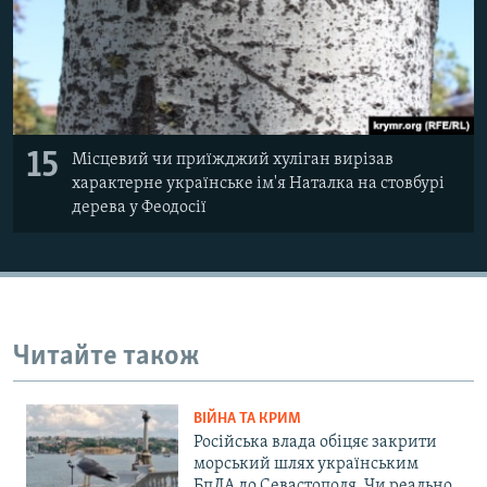
15
Місцевий чи приїжджий хуліган вирізав
характерне українське ім'я Наталка на стовбурі
дерева у Феодосії
Читайте також
ВІЙНА ТА КРИМ
Російська влада обіцяє закрити
морський шлях українським
БпЛА до Севастополя. Чи реально