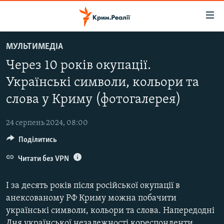
Доступність
посилання
Перейти
МУЛЬТИМЕДІА
до
НОВИНИ
Через 10 років окупації.
основного
ВОДА.КРИМ
матеріалу
Українські символи, кольори та
ВІДЕО ТА ФОТО
Перейти
слова у Криму (фотогалерея)
до
ПОЛІТИКА
основної
24 серпень 2024, 08:00
БЛОГИ
навігації
Перейти
Поділитись
ПОГЛЯД
до
Читати без VPN
ІНТЕРВ'Ю
пошуку
ВСЕ ЗА ДЕНЬ
І за десять років після російської окупації в
СПЕЦПРОЕКТИ
анексованому РФ Криму можна побачити
українські символи, кольори та слова. Напередодні
ЯК ОБІЙТИ БЛОКУВАННЯ
ДЕПОРТАЦІЯ
Дня української незалежності кореспонденти