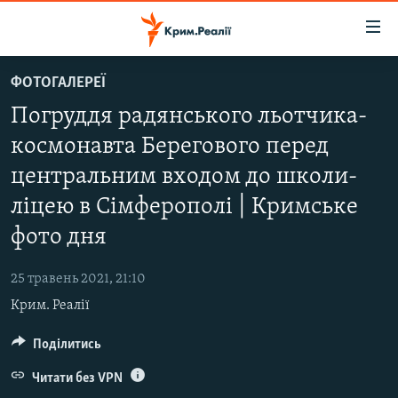
Доступність
посилання
Перейти
ФОТОГАЛЕРЕЇ
до
НОВИНИ
Погруддя радянського льотчика-
основного
ВОДА.КРИМ
матеріалу
космонавта Берегового перед
ВІДЕО ТА ФОТО
Перейти
центральним входом до школи-
до
ПОЛІТИКА
основної
ліцею в Сімферополі | Кримське
БЛОГИ
навігації
фото дня
Перейти
ПОГЛЯД
до
25 травень 2021, 21:10
ІНТЕРВ'Ю
пошуку
Крим. Реалії
ВСЕ ЗА ДЕНЬ
Поділитись
СПЕЦПРОЕКТИ
Читати без VPN
ЯК ОБІЙТИ БЛОКУВАННЯ
ДЕПОРТАЦІЯ