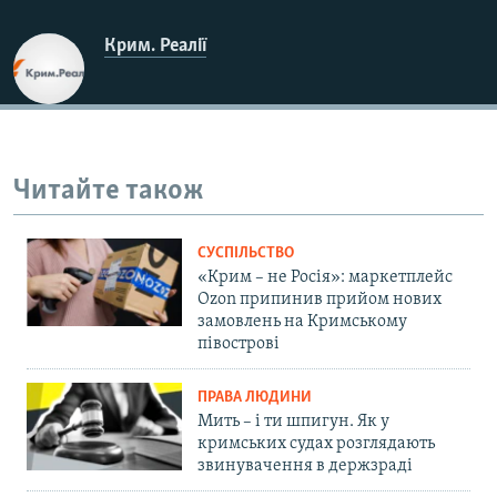
Крим. Реалії
Читайте також
СУСПІЛЬСТВО
«Крим – не Росія»: маркетплейс
Ozon припинив прийом нових
замовлень на Кримському
півострові
ПРАВА ЛЮДИНИ
Мить – і ти шпигун. Як у
кримських судах розглядають
звинувачення в держзраді