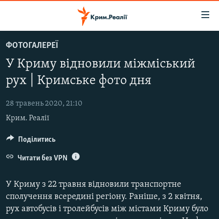
Доступність
посилання
Перейти
ФОТОГАЛЕРЕЇ
до
НОВИНИ
У Криму відновили міжміський
основного
ВОДА.КРИМ
матеріалу
рух | Кримське фото дня
ВІДЕО ТА ФОТО
Перейти
до
28 травень 2020, 21:10
ПОЛІТИКА
основної
Крим. Реалії
БЛОГИ
навігації
Перейти
ПОГЛЯД
Поділитись
до
ІНТЕРВ'Ю
Читати без VPN
пошуку
ВСЕ ЗА ДЕНЬ
У Криму з 22 травня відновили транспортне
СПЕЦПРОЕКТИ
сполучення всередині регіону. Раніше, з 2 квітня,
рух автобусів і тролейбусів між містами Криму було
ЯК ОБІЙТИ БЛОКУВАННЯ
ДЕПОРТАЦІЯ