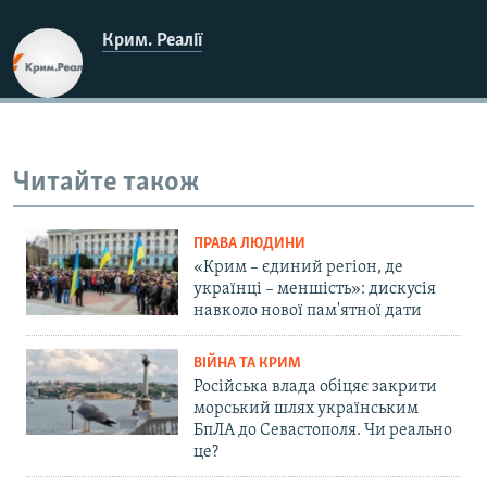
Крим. Реалії
Читайте також
ПРАВА ЛЮДИНИ
«Крим – єдиний регіон, де
українці – меншість»: дискусія
навколо нової пам'ятної дати
ВІЙНА ТА КРИМ
Російська влада обіцяє закрити
морський шлях українським
БпЛА до Севастополя. Чи реально
це?