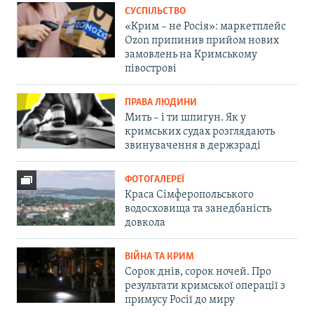
СУСПІЛЬСТВО
«Крим – не Росія»: маркетплейс
Ozon припинив прийом нових
замовлень на Кримському
півострові
ПРАВА ЛЮДИНИ
Мить – і ти шпигун. Як у
кримських судах розглядають
звинувачення в держзраді
ФОТОГАЛЕРЕЇ
Краса Сімферопольського
водосховища та занедбаність
довкола
ВІЙНА ТА КРИМ
Сорок днів, сорок ночей. Про
результати кримської операції з
примусу Росії до миру