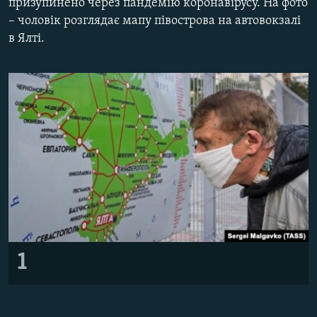
призупинено через пандемію коронавірусу. На фото
ВІДЕОУРОКИ «ELIFBE»
– чоловік розглядає мапу півострова на автовокзалі
Русский
в Ялті.
СВІДЧЕННЯ ОКУПАЦІЇ
Qırımtatar
УКРАЇНСЬКА ПРОБЛЕМА КРИМУ
ДОЛУЧАЙСЯ!
ІНФОГРАФІКА
Усі сайти RFE/RL
1