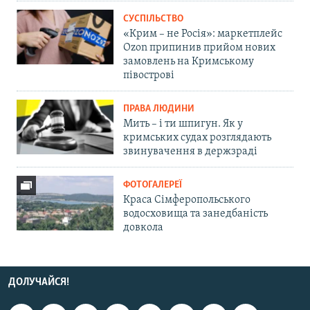
СУСПІЛЬСТВО
«Крим – не Росія»: маркетплейс
Ozon припинив прийом нових
замовлень на Кримському
півострові
ПРАВА ЛЮДИНИ
Мить – і ти шпигун. Як у
кримських судах розглядають
звинувачення в держзраді
ФОТОГАЛЕРЕЇ
Краса Сімферопольського
водосховища та занедбаність
довкола
ДОЛУЧАЙСЯ!