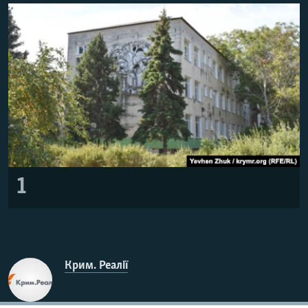
ВІДЕОУРОКИ «ELIFBE»
Русский
СВІДЧЕННЯ ОКУПАЦІЇ
Qırımtatar
УКРАЇНСЬКА ПРОБЛЕМА КРИМУ
ДОЛУЧАЙСЯ!
ІНФОГРАФІКА
Усі сайти RFE/RL
1
Крим. Реалії