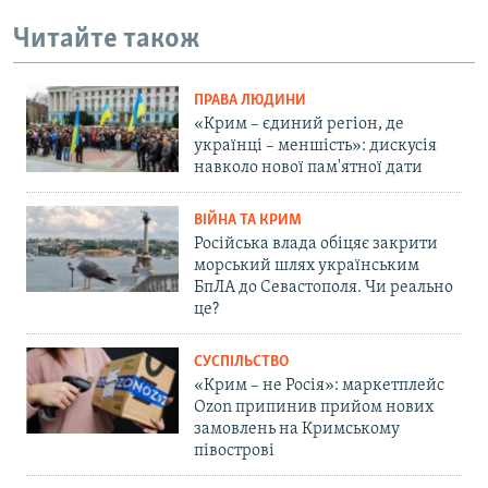
Читайте також
ПРАВА ЛЮДИНИ
«Крим – єдиний регіон, де
українці – меншість»: дискусія
навколо нової пам'ятної дати
ВІЙНА ТА КРИМ
Російська влада обіцяє закрити
морський шлях українським
БпЛА до Севастополя. Чи реально
це?
СУСПІЛЬСТВО
«Крим – не Росія»: маркетплейс
Ozon припинив прийом нових
замовлень на Кримському
півострові