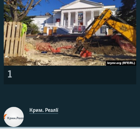
ВІДЕОУРОКИ «ELIFBE»
Русский
СВІДЧЕННЯ ОКУПАЦІЇ
Qırımtatar
УКРАЇНСЬКА ПРОБЛЕМА КРИМУ
ДОЛУЧАЙСЯ!
ІНФОГРАФІКА
Усі сайти RFE/RL
1
Крим. Реалії