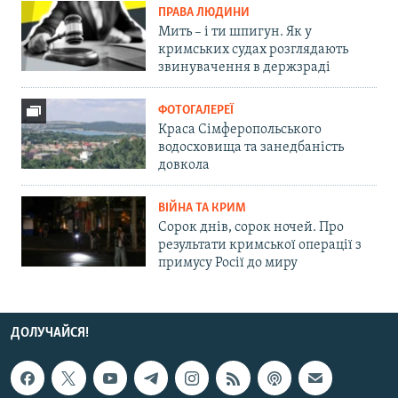
ПРАВА ЛЮДИНИ
Мить – і ти шпигун. Як у
кримських судах розглядають
звинувачення в держзраді
ФОТОГАЛЕРЕЇ
Краса Сімферопольського
водосховища та занедбаність
довкола
ВІЙНА ТА КРИМ
Сорок днів, сорок ночей. Про
результати кримської операції з
примусу Росії до миру
ДОЛУЧАЙСЯ!