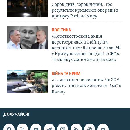
Сорок днів, сорок ночей. Про
результати кримської операції з
примусу Росії до миру
ПОЛІТИКА
«Короткострокова акція
перетворилася на війну на
виснаження»: Як пропаганда РФ
у Криму пояснює невдачі «СВО»
та залякує «мінними атаками»
ВІЙНА ТА КРИМ
«Полювання на колони». Як ЗСУ
ріжуть військову логістику Росії в
Криму
ДОЛУЧАЙСЯ!