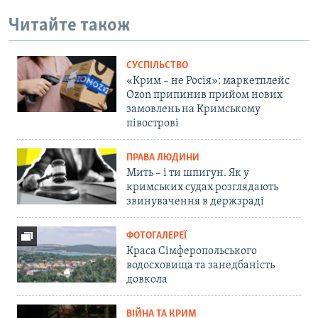
Читайте також
СУСПІЛЬСТВО
«Крим – не Росія»: маркетплейс
Ozon припинив прийом нових
замовлень на Кримському
півострові
ПРАВА ЛЮДИНИ
Мить – і ти шпигун. Як у
кримських судах розглядають
звинувачення в держзраді
ФОТОГАЛЕРЕЇ
Краса Сімферопольського
водосховища та занедбаність
довкола
ВІЙНА ТА КРИМ