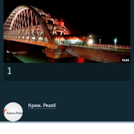
ВІДЕОУРОКИ «ELIFBE»
Русский
СВІДЧЕННЯ ОКУПАЦІЇ
Qırımtatar
УКРАЇНСЬКА ПРОБЛЕМА КРИМУ
ДОЛУЧАЙСЯ!
ІНФОГРАФІКА
Усі сайти RFE/RL
1
Крим. Реалії