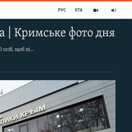
РУС
КТА
а | Кримське фото дня
Під будівлю підконтрольного Росії Верховного суду Криму прийшли понад 100 осіб, щоб підтримати власника парку «Тайган» Олега Зубкова. 3 лютого підконтрольний Росії Білогірський районний суд під час засідання у справі вкушеної левом у парку «Тайган» туристки Ольги Соломіної заарештував кримського бізнесмена Олега Зубкова. 11 лютого підконтрольний Росії Верховний суд Криму ухвалив рішення про зміну запобіжного заходу щодо Олега Зубкова і звільнив його з-під арешту.