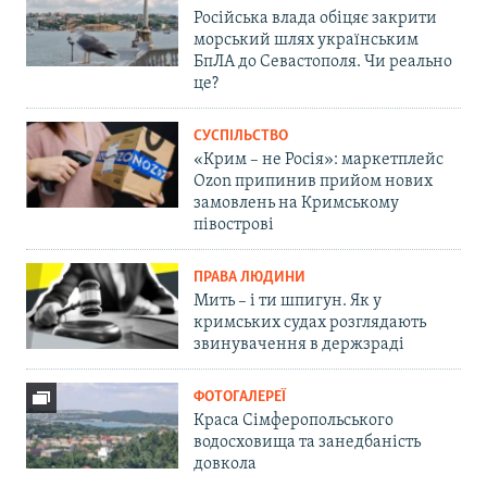
Російська влада обіцяє закрити
морський шлях українським
БпЛА до Севастополя. Чи реально
це?
СУСПІЛЬСТВО
«Крим – не Росія»: маркетплейс
Ozon припинив прийом нових
замовлень на Кримському
півострові
ПРАВА ЛЮДИНИ
Мить – і ти шпигун. Як у
кримських судах розглядають
звинувачення в держзраді
ФОТОГАЛЕРЕЇ
Краса Сімферопольського
водосховища та занедбаність
довкола