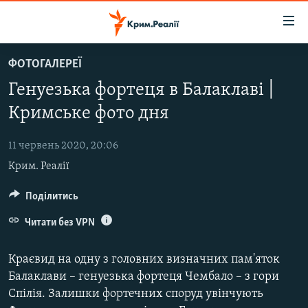
Доступність
посилання
Перейти
ФОТОГАЛЕРЕЇ
до
НОВИНИ
Генуезька фортеця в Балаклаві |
основного
ВОДА.КРИМ
матеріалу
Кримське фото дня
ВІДЕО ТА ФОТО
Перейти
до
11 червень 2020, 20:06
ПОЛІТИКА
основної
Крим. Реалії
БЛОГИ
навігації
Перейти
ПОГЛЯД
Поділитись
до
ІНТЕРВ'Ю
Читати без VPN
пошуку
ВСЕ ЗА ДЕНЬ
Краєвид на одну з головних визначних пам'яток
СПЕЦПРОЕКТИ
Балаклави – генуезька фортеця Чембало – з гори
Спілія. Залишки фортечних споруд увінчують
ЯК ОБІЙТИ БЛОКУВАННЯ
ДЕПОРТАЦІЯ