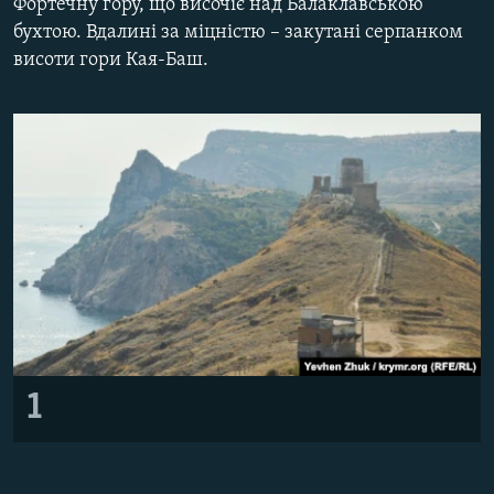
Фортечну гору, що височіє над Балаклавською
ВІДЕОУРОКИ «ELIFBE»
бухтою. Вдалині за міцністю – закутані серпанком
Русский
висоти гори Кая-Баш.
СВІДЧЕННЯ ОКУПАЦІЇ
Qırımtatar
УКРАЇНСЬКА ПРОБЛЕМА КРИМУ
ДОЛУЧАЙСЯ!
ІНФОГРАФІКА
Усі сайти RFE/RL
1