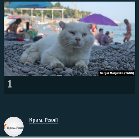
ВІДЕОУРОКИ «ELIFBE»
Русский
СВІДЧЕННЯ ОКУПАЦІЇ
Qırımtatar
УКРАЇНСЬКА ПРОБЛЕМА КРИМУ
ДОЛУЧАЙСЯ!
ІНФОГРАФІКА
Усі сайти RFE/RL
1
Крим. Реалії