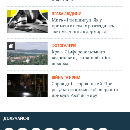
півострові
ПРАВА ЛЮДИНИ
Мить – і ти шпигун. Як у
кримських судах розглядають
звинувачення в держзраді
ФОТОГАЛЕРЕЇ
Краса Сімферопольського
водосховища та занедбаність
довкола
ВІЙНА ТА КРИМ
Сорок днів, сорок ночей. Про
результати кримської операції з
примусу Росії до миру
ДОЛУЧАЙСЯ!