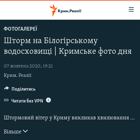
Доступність
посилання
Перейти
ФОТОГАЛЕРЕЇ
до
НОВИНИ
Шторм на Білогірському
основного
ВОДА.КРИМ
матеріалу
водосховищі | Кримське фото дня
ВІДЕО ТА ФОТО
Перейти
до
07 жовтень 2020, 19:21
ПОЛІТИКА
основної
Крим. Реалії
БЛОГИ
навігації
Перейти
ПОГЛЯД
Поділитись
до
ІНТЕРВ'Ю
Читати без VPN
пошуку
ВСЕ ЗА ДЕНЬ
Штормовий вітер у Криму викликав хвилювання на Білогірському водосховищі.
СПЕЦПРОЕКТИ
Більше
ЯК ОБІЙТИ БЛОКУВАННЯ
ДЕПОРТАЦІЯ