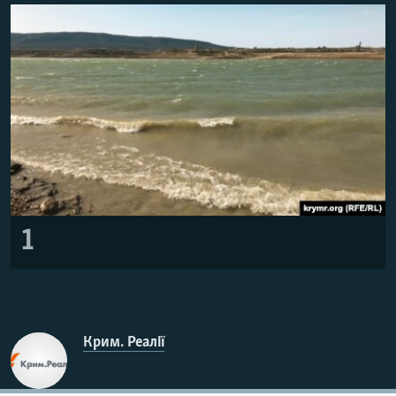
ВІДЕОУРОКИ «ELIFBE»
Русский
СВІДЧЕННЯ ОКУПАЦІЇ
Qırımtatar
УКРАЇНСЬКА ПРОБЛЕМА КРИМУ
ДОЛУЧАЙСЯ!
ІНФОГРАФІКА
Усі сайти RFE/RL
1
Крим. Реалії