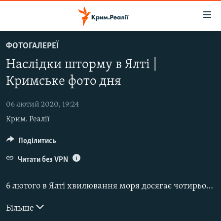
Доступність
посилання
Перейти
ФОТОГАЛЕРЕЇ
до
НОВИНИ
Наслідки шторму в Ялті |
основного
ВОДА.КРИМ
матеріалу
Кримське фото дня
ВІДЕО ТА ФОТО
Перейти
до
06 лютий 2020, 19:24
ПОЛІТИКА
основної
Крим. Реалії
БЛОГИ
навігації
Перейти
ПОГЛЯД
Поділитись
до
ІНТЕРВ'Ю
Читати без VPN
пошуку
ВСЕ ЗА ДЕНЬ
6 лютого в Ялті хвилювання моря досягає чотирьох балів, на нижній набережній у районі каплиці прибій утворив піщані замети і розтягнув захисний бордюр із бетонних блоків.
СПЕЦПРОЕКТИ
Більше
ЯК ОБІЙТИ БЛОКУВАННЯ
ДЕПОРТАЦІЯ