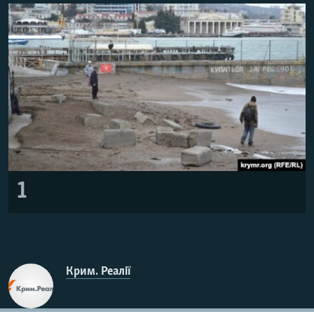
ВІДЕОУРОКИ «ELIFBE»
Русский
СВІДЧЕННЯ ОКУПАЦІЇ
Qırımtatar
УКРАЇНСЬКА ПРОБЛЕМА КРИМУ
ДОЛУЧАЙСЯ!
ІНФОГРАФІКА
Усі сайти RFE/RL
1
Крим. Реалії