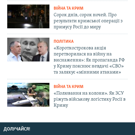
ВІЙНА ТА КРИМ
Сорок днів, сорок ночей. Про
результати кримської операції з
примусу Росії до миру
ПОЛІТИКА
«Короткострокова акція
перетворилася на війну на
виснаження»: Як пропаганда РФ
у Криму пояснює невдачі «СВО»
та залякує «мінними атаками»
ВІЙНА ТА КРИМ
«Полювання на колони». Як ЗСУ
ріжуть військову логістику Росії в
Криму
ДОЛУЧАЙСЯ!