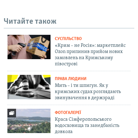
Читайте також
СУСПІЛЬСТВО
«Крим – не Росія»: маркетплейс
Ozon припинив прийом нових
замовлень на Кримському
півострові
ПРАВА ЛЮДИНИ
Мить – і ти шпигун. Як у
кримських судах розглядають
звинувачення в держзраді
ФОТОГАЛЕРЕЇ
Краса Сімферопольського
водосховища та занедбаність
довкола