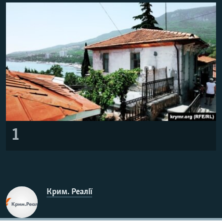
ВІДЕОУРОКИ «ELIFBE»
Русский
СВІДЧЕННЯ ОКУПАЦІЇ
Qırımtatar
УКРАЇНСЬКА ПРОБЛЕМА КРИМУ
ДОЛУЧАЙСЯ!
ІНФОГРАФІКА
Усі сайти RFE/RL
1
Крим. Реалії