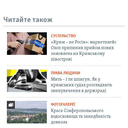
Читайте також
СУСПІЛЬСТВО
«Крим – не Росія»: маркетплейс
Ozon припинив прийом нових
замовлень на Кримському
півострові
ПРАВА ЛЮДИНИ
Мить – і ти шпигун. Як у
кримських судах розглядають
звинувачення в держзраді
ФОТОГАЛЕРЕЇ
Краса Сімферопольського
водосховища та занедбаність
довкола