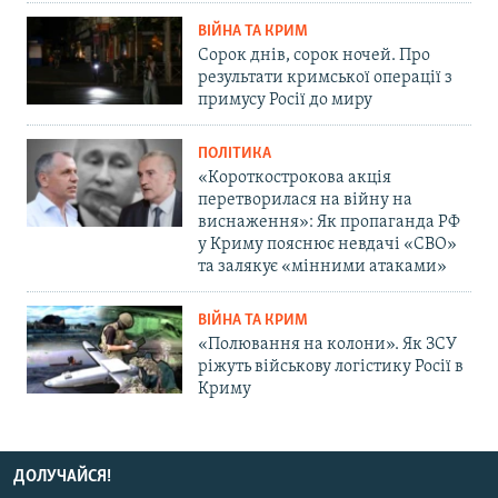
ВІЙНА ТА КРИМ
Сорок днів, сорок ночей. Про
результати кримської операції з
примусу Росії до миру
ПОЛІТИКА
«Короткострокова акція
перетворилася на війну на
виснаження»: Як пропаганда РФ
у Криму пояснює невдачі «СВО»
та залякує «мінними атаками»
ВІЙНА ТА КРИМ
«Полювання на колони». Як ЗСУ
ріжуть військову логістику Росії в
Криму
ДОЛУЧАЙСЯ!