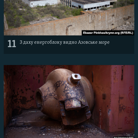
11
З даху енергоблоку видно Азовське море