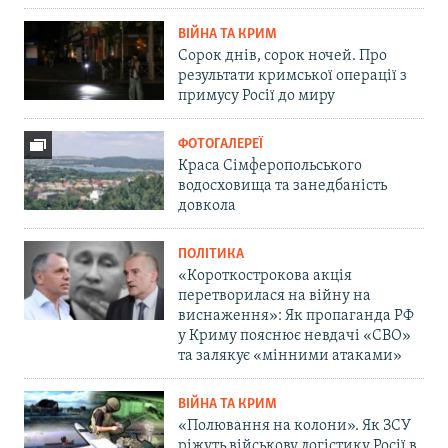
ВІЙНА ТА КРИМ
Сорок днів, сорок ночей. Про
результати кримської операції з
примусу Росії до миру
ФОТОГАЛЕРЕЇ
Краса Сімферопольського
водосховища та занедбаність
довкола
ПОЛІТИКА
«Короткострокова акція
перетворилася на війну на
виснаження»: Як пропаганда РФ
у Криму пояснює невдачі «СВО»
та залякує «мінними атаками»
ВІЙНА ТА КРИМ
«Полювання на колони». Як ЗСУ
ріжуть військову логістику Росії в