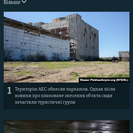
Більше
ВІДЕОУРОКИ «ELIFBE»
Русский
СВІДЧЕННЯ ОКУПАЦІЇ
Qırımtatar
УКРАЇНСЬКА ПРОБЛЕМА КРИМУ
ДОЛУЧАЙСЯ!
ІНФОГРАФІКА
Усі сайти RFE/RL
1
Територію АЕС обнесли парканом. Однак після
новини про плановане знесення об'єкта сюди
зачастили туристичні групи