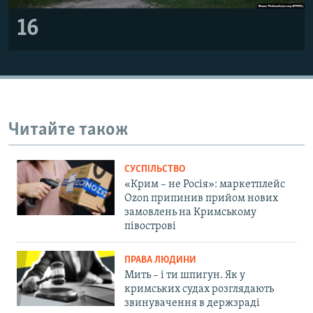
16
Читайте також
СУСПІЛЬСТВО
«Крим – не Росія»: маркетплейс
Ozon припинив прийом нових
замовлень на Кримському
півострові
ПРАВА ЛЮДИНИ
Мить – і ти шпигун. Як у
кримських судах розглядають
звинувачення в держзраді