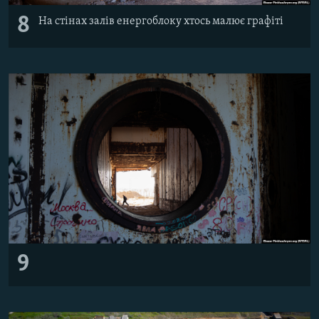
8
На стінах залів енергоблоку хтось малює графіті
9