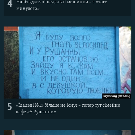
4
Навіть дитячі педальні машинки – з «того
минулого»
5
«Їдальні №1» більше не існує – тепер тут сімейне
кафе «У Рушанни»