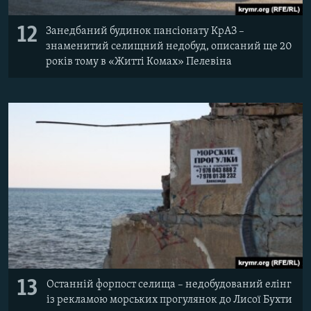
12
Занедбаний будинок пансіонату КрАЗ –
знаменитий селищний недобуд, описаний ще 20
років тому в «Житті Комах» Пелевіна
13
Останній форпост селища – недобудований елінг
із рекламою морських прогулянок до Лисої Бухти