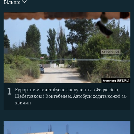
Більше
ВІДЕОУРОКИ «ELIFBE»
Русский
СВІДЧЕННЯ ОКУПАЦІЇ
Qırımtatar
УКРАЇНСЬКА ПРОБЛЕМА КРИМУ
ДОЛУЧАЙСЯ!
ІНФОГРАФІКА
Усі сайти RFE/RL
1
Курортне має автобусне сполучення з Феодосією,
Щебетовкою і Коктебелем. Автобуси ходять кожні 40
хвилин