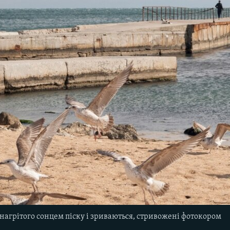
нагрітого сонцем піску і зриваються, стривожені фотокором