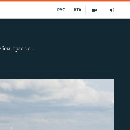
РУС
КТА
У Феодосії задув північний вітер. Холодний і лихий, він ганяє чудові хмари небом, грає з сонцем, тінню і листям. І паралельно оголює контрасти приморського міста в міжсезоння.