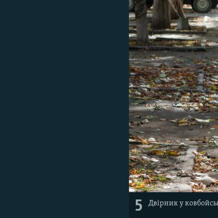
5
Двірник у ковбойс