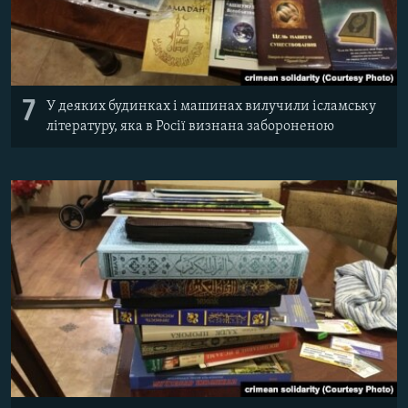
7
У деяких будинках і машинах вилучили ісламську
літературу, яка в Росії визнана забороненою