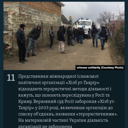
11
Представники міжнародної ісламської
політичної організації «Хізб ут-Тахрір»
відкидають терористичні методи діяльності і
кажуть, що зазнають переслідувань у Росії та
Криму. Верховний суд Росії заборонив «Хізб ут-
Тахрір» у 2003 році, включивши органзцію до
списку об'єднань, названих «терористичними».
На материковій частині України діяльність
організації не заборонена