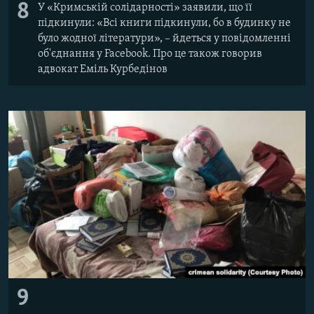
8
У «Кримській солідарності» заявили, що її
підкинули: «Всі книги підкинули, бо в будинку не
було жодної літератури», – йдеться у повідомленні
об'єднання у Facebook. Про це також говорив
адвокат Еміль Курбедінов
9