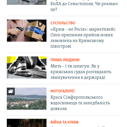
БпЛА до Севастополя. Чи реально
це?
СУСПІЛЬСТВО
«Крим – не Росія»: маркетплейс
Ozon припинив прийом нових
замовлень на Кримському
півострові
ПРАВА ЛЮДИНИ
Мить – і ти шпигун. Як у
кримських судах розглядають
звинувачення в держзраді
ФОТОГАЛЕРЕЇ
Краса Сімферопольського
водосховища та занедбаність
довкола
ВІЙНА ТА КРИМ