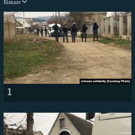
Більше
ВІДЕОУРОКИ «ELIFBE»
Русский
СВІДЧЕННЯ ОКУПАЦІЇ
Qırımtatar
УКРАЇНСЬКА ПРОБЛЕМА КРИМУ
ДОЛУЧАЙСЯ!
ІНФОГРАФІКА
Усі сайти RFE/RL
1