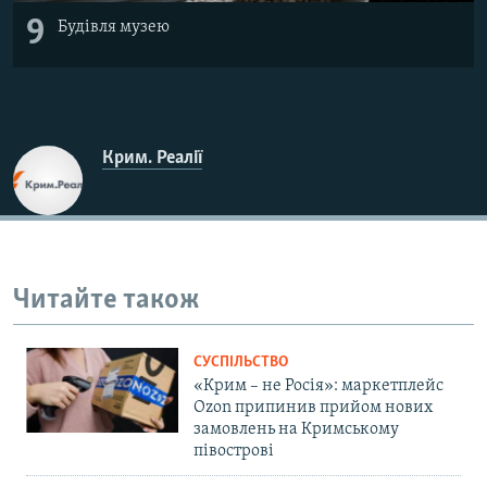
9
Будівля музею
Крим. Реалії
Читайте також
СУСПІЛЬСТВО
«Крим – не Росія»: маркетплейс
Ozon припинив прийом нових
замовлень на Кримському
півострові