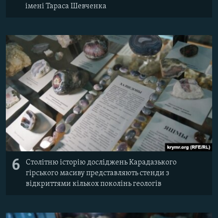
імені Тараса Шевченка
6
Столітню історію досліджень Карадазького
гірського масиву представляють стенди з
відкриттями кількох поколінь геологів