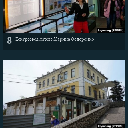
8
Ескурсовод музею Марина Федоренко