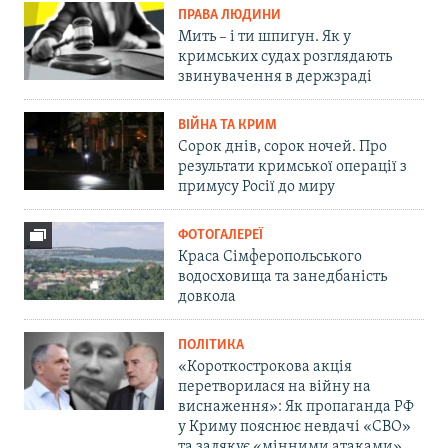
ПРАВА ЛЮДИНИ
Мить – і ти шпигун. Як у
кримських судах розглядають
звинувачення в держзраді
ВІЙНА ТА КРИМ
Сорок днів, сорок ночей. Про
результати кримської операції з
примусу Росії до миру
ФОТОГАЛЕРЕЇ
Краса Сімферопольського
водосховища та занедбаність
довкола
ПОЛІТИКА
«Короткострокова акція
перетворилася на війну на
виснаження»: Як пропаганда РФ
у Криму пояснює невдачі «СВО»
та залякує «мінними атаками»