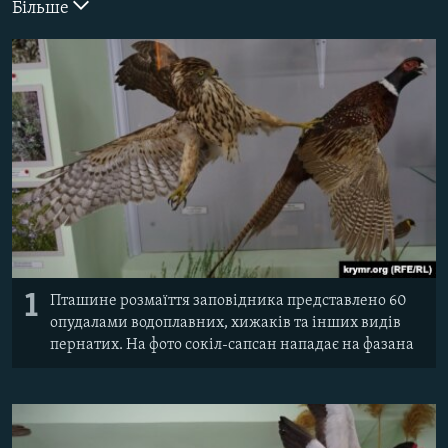
Більше
ВІДЕОУРОКИ «ELIFBE»
Русский
СВІДЧЕННЯ ОКУПАЦІЇ
Qırımtatar
УКРАЇНСЬКА ПРОБЛЕМА КРИМУ
ДОЛУЧАЙСЯ!
ІНФОГРАФІКА
Усі сайти RFE/RL
1
Пташине розмаїття заповідника представлено 60
опудалами водоплавних, хижаків та інших видів
пернатих. На фото сокіл-сапсан нападає на фазана