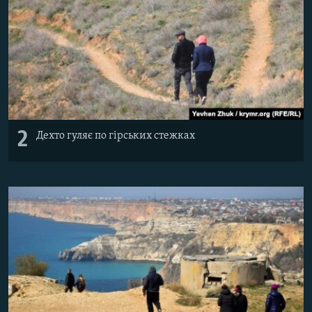
2
Дехто гуляє по гірських стежках