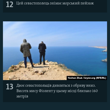
12
Цей севастополець знімає морський пейзаж
13
Двоє севастопольців дивляться з обриву вниз.
Висота мису Фіолент у цьому місці близько 160
метрів