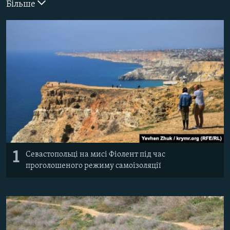
Більше
ВІДЕОУРОКИ «ELIFBE»
Русский
СВІДЧЕННЯ ОКУПАЦІЇ
Qırımtatar
УКРАЇНСЬКА ПРОБЛЕМА КРИМУ
ДОЛУЧАЙСЯ!
ІНФОГРАФІКА
Усі сайти RFE/RL
1
Севастопольці на мисі Фіолент під час
проголошеного режиму самоізоляції