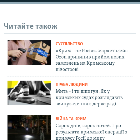
Читайте також
СУСПІЛЬСТВО
«Крим – не Росія»: маркетплейс
Ozon припинив прийом нових
замовлень на Кримському
півострові
ПРАВА ЛЮДИНИ
Мить – і ти шпигун. Як у
кримських судах розглядають
звинувачення в держзраді
ВІЙНА ТА КРИМ
Сорок днів, сорок ночей. Про
результати кримської операції з
примусу Росії до миру