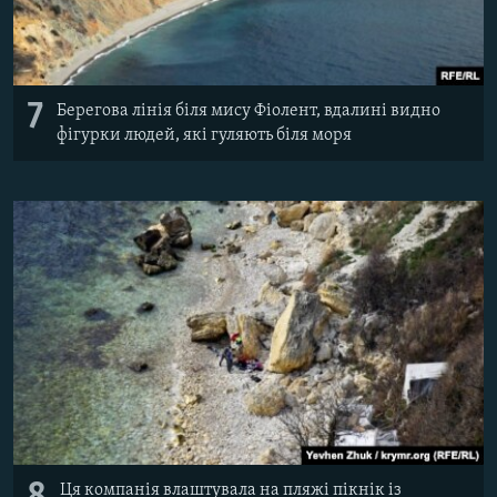
7
Берегова лінія біля мису Фіолент, вдалині видно
фігурки людей, які гуляють біля моря
Ця компанія влаштувала на пляжі пікнік із