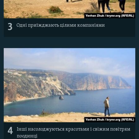
3
Одні приїжджають цілими компаніями
4
Інші насолоджуються красотами і свіжим повітрям
поодинці