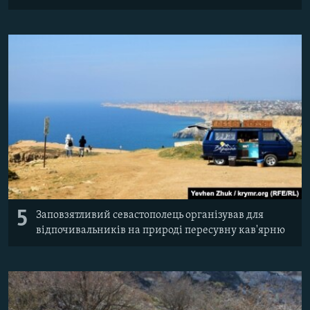
5
Заповзятливий севастополець організував для
відпочивальників на природі пересувну кав'ярню