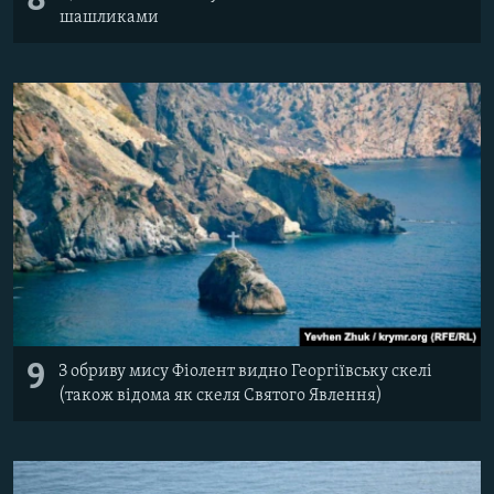
8
шашликами
9
З обриву мису Фіолент видно Георгіївську скелі
(також відома як скеля Святого Явлення)