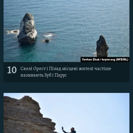
10
Скелі Орест і Пілад місцеві жителі частіше
називають Зуб і Парус