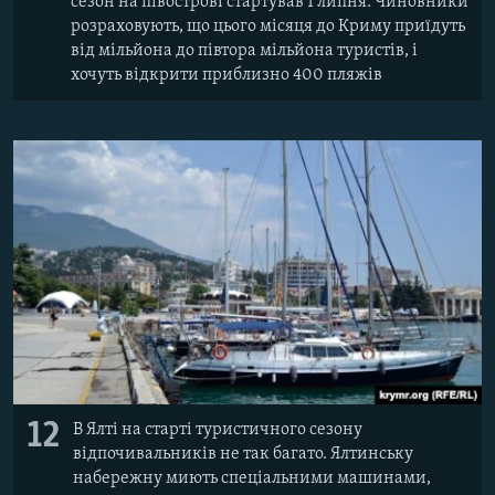
сезон на півострові стартував 1 липня. Чиновники
розраховують, що цього місяця до Криму приїдуть
від мільйона до півтора мільйона туристів, і
хочуть відкрити приблизно 400 пляжів
12
В Ялті на старті туристичного сезону
відпочивальників не так багато. Ялтинську
набережну миють спеціальними машинами,