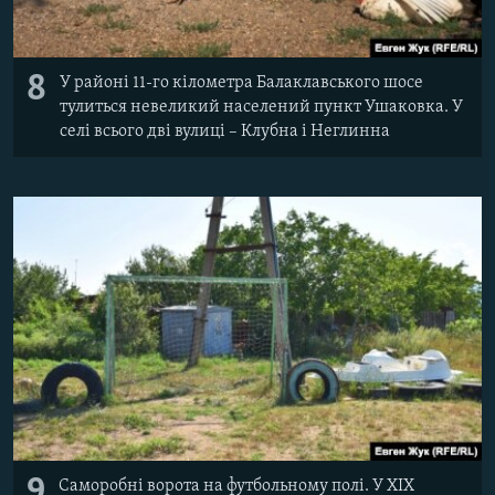
8
У районі 11-го кілометра Балаклавського шосе
тулиться невеликий населений пункт Ушаковка. У
селі всього дві вулиці – Клубна і Неглинна
9
Саморобні ворота на футбольному полі. У XIX