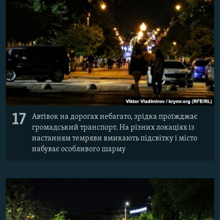
17
Автівок на дорогах небагато, зрідка проїжджає
громадський транспорт. На різних локаціях із
настанням темряви вмикають підсвітку і місто
набуває особливого шарму