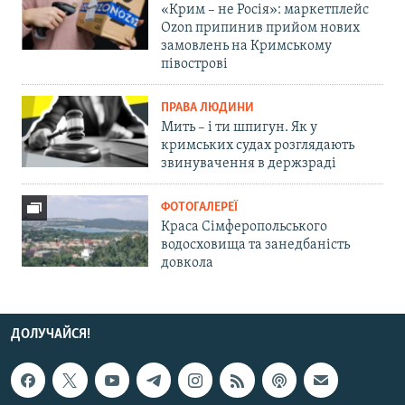
«Крим – не Росія»: маркетплейс
Ozon припинив прийом нових
замовлень на Кримському
півострові
ПРАВА ЛЮДИНИ
Мить – і ти шпигун. Як у
кримських судах розглядають
звинувачення в держзраді
ФОТОГАЛЕРЕЇ
Краса Сімферопольського
водосховища та занедбаність
довкола
ДОЛУЧАЙСЯ!