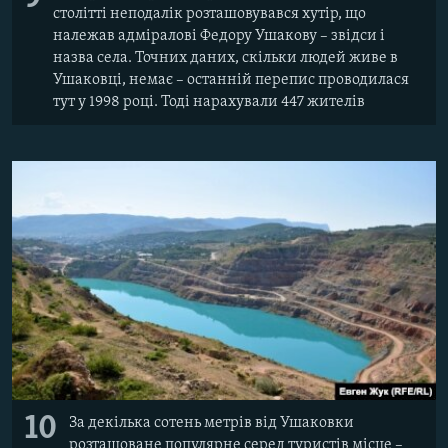
столітті неподалік розташовувався хутір, що
належав адміралові Федору Ушакову – звідси і
назва села. Точних даних, скільки людей живе в
Ушаковці, немає – останній перепис проводилася
тут у 1998 році. Тоді нарахували 447 жителів
10
За декілька сотень метрів від Ушаковки
розташоване популярне серед туристів місце –