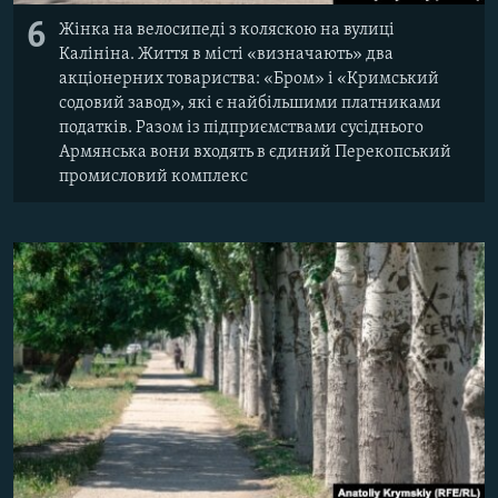
6
Жінка на велосипеді з коляскою на вулиці
Калініна. Життя в місті «визначають» два
акціонерних товариства: «Бром» і «Кримський
содовий завод», які є найбільшими платниками
податків. Разом із підприємствами сусіднього
Армянська вони входять в єдиний Перекопський
промисловий комплекс