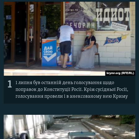
ВІДЕОУРОКИ «ELIFBE»
Русский
СВІДЧЕННЯ ОКУПАЦІЇ
Qırımtatar
УКРАЇНСЬКА ПРОБЛЕМА КРИМУ
ДОЛУЧАЙСЯ!
ІНФОГРАФІКА
Усі сайти RFE/RL
1
1 липня був останній день голосування щодо
поправок до Конституції Росії. Крім сусідньої Росії,
голосування провели і в анексованому нею Криму