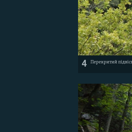
4
Перекритий підвіс