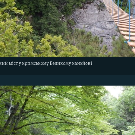
ний міст у кримському Великому каньйоні