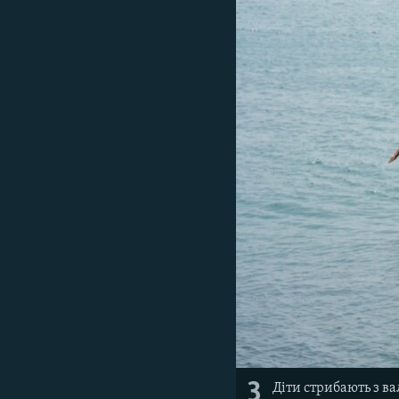
3
Діти стрибають з в