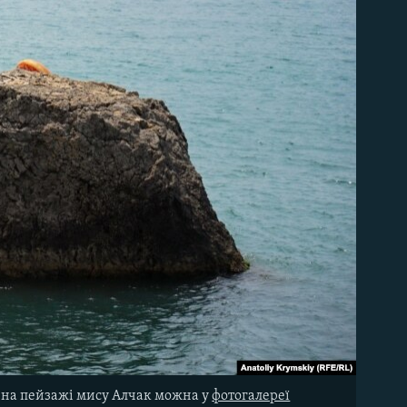
я на пейзажі мису Алчак можна у
фотогалереї​