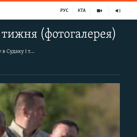
РУС
КТА
 тижня (фотогалерея)
«Будівництво століття» біля села Приятне Свідання, розпал курортного сезону в Судаку і туристичні стежки Кримського каньйону. А також: президент Росії Володимир Путін в анексованому Севастополі, шторм біля мису Фіолент і розмірене життя села Привітне.