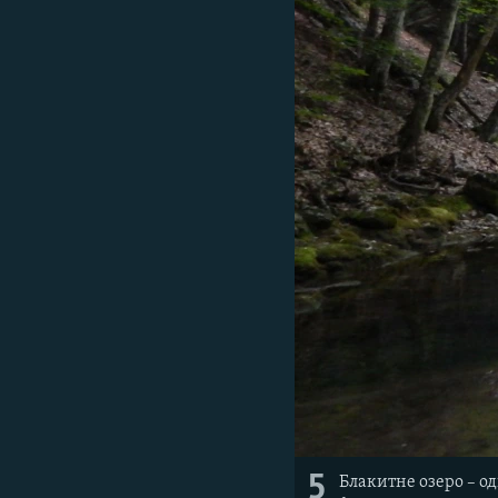
5
Блакитне озеро – од