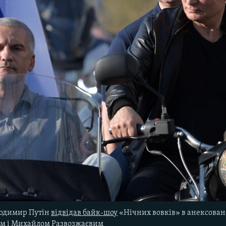
лодимир Путін
відвідав байк-шоу
«Нічних вовків» в анексовано
им і Михайлом Развозжаєвим