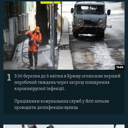
ВІДЕОУРОКИ «ELIFBE»
Русский
СВІДЧЕННЯ ОКУПАЦІЇ
Qırımtatar
УКРАЇНСЬКА ПРОБЛЕМА КРИМУ
ДОЛУЧАЙСЯ!
ІНФОГРАФІКА
Усі сайти RFE/RL
1
З 30 березня до 5 квітня в Криму оголосили перший
неробочий тиждень через загрозу поширення
коронавірусної інфекції.
Працівники комунальних служб у Ялті почали
проводити дезінфекцію вулиць