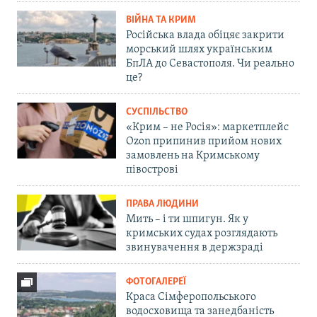
ВІЙНА ТА КРИМ
Російська влада обіцяє закрити
морський шлях українським
БпЛА до Севастополя. Чи реально
це?
СУСПІЛЬСТВО
«Крим – не Росія»: маркетплейс
Ozon припинив прийом нових
замовлень на Кримському
півострові
ПРАВА ЛЮДИНИ
Мить – і ти шпигун. Як у
кримських судах розглядають
звинувачення в держзраді
ФОТОГАЛЕРЕЇ
Краса Сімферопольського
водосховища та занедбаність