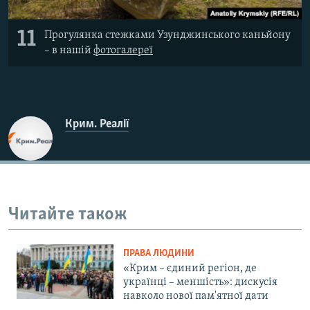
11
Прогулянка стежками Узунджинського каньйону
– в нашій
фотогалереї
Крим. Реалії
Читайте також
ПРАВА ЛЮДИНИ
«Крим – єдиний регіон, де
українці – меншість»: дискусія
навколо нової пам'ятної дати