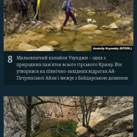
8
Мальовничий каньйон Узунджи – одна з
природних пам'яток всього гірського Криму. Він
утворився на північно-західних відрогах Ай-
Петринської Айли і межує з Байдарською долиною