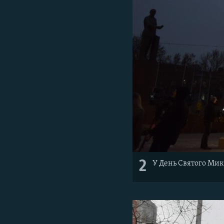
2
У День Святого Мик