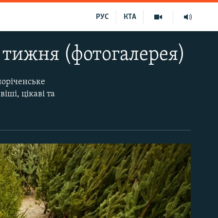
РУС
КТА
 тижня (фотогалерея)
норіченське
іші, цікаві та