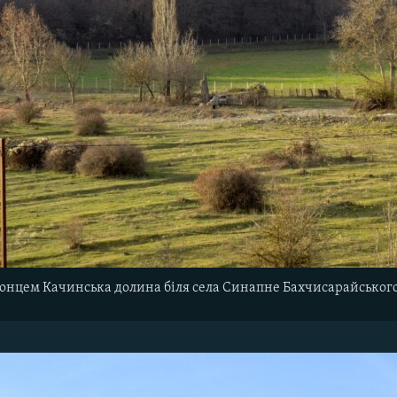
онцем Качинська долина біля села Синапне Бахчисарайського