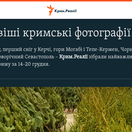
іші кримські фотографії
 перший сніг у Керчі, гори Могабі і Тепе-Кермен, Чор
оворічний Севастополь –
Крим.Реалії
зібрали найважлив
риму за 14-20 грудня.