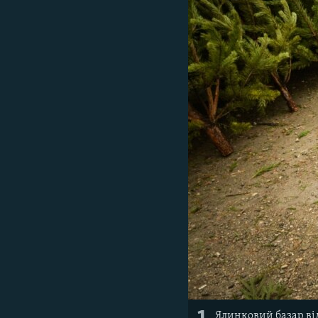
ВІДЕОУРОКИ «ELIFBE»
СВІДЧЕННЯ ОКУПАЦІЇ
УКРАЇНСЬКА ПРОБЛЕМА КРИМУ
ІНФОГРАФІКА
Ялинковий базар ві