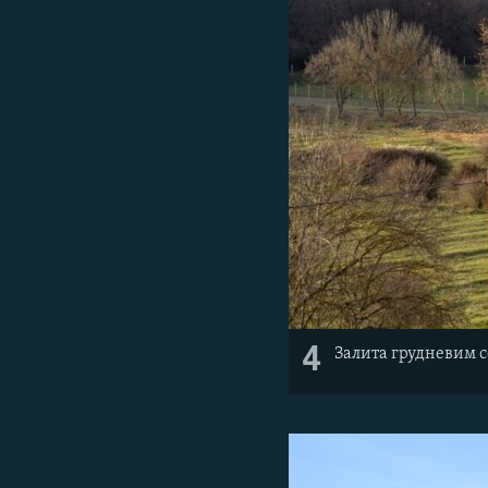
4
Залита грудневим с