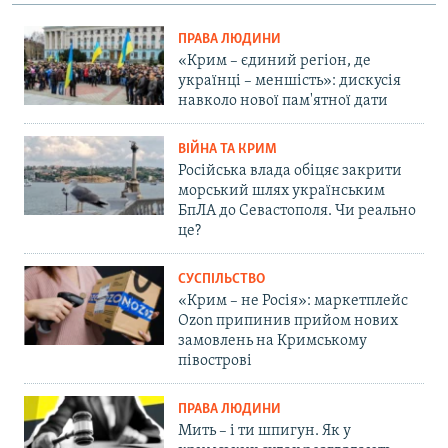
ПРАВА ЛЮДИНИ
«Крим – єдиний регіон, де
українці – меншість»: дискусія
навколо нової пам'ятної дати
ВІЙНА ТА КРИМ
Російська влада обіцяє закрити
морський шлях українським
БпЛА до Севастополя. Чи реально
це?
СУСПІЛЬСТВО
«Крим – не Росія»: маркетплейс
Ozon припинив прийом нових
замовлень на Кримському
півострові
ПРАВА ЛЮДИНИ
Мить – і ти шпигун. Як у