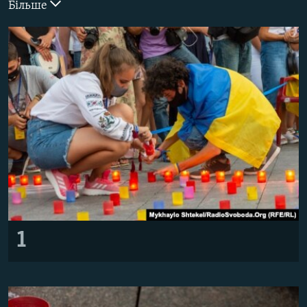
Більше
ВІДЕОУРОКИ «ELIFBE»
Русский
СВІДЧЕННЯ ОКУПАЦІЇ
Qırımtatar
УКРАЇНСЬКА ПРОБЛЕМА КРИМУ
ДОЛУЧАЙСЯ!
ІНФОГРАФІКА
Усі сайти RFE/RL
1