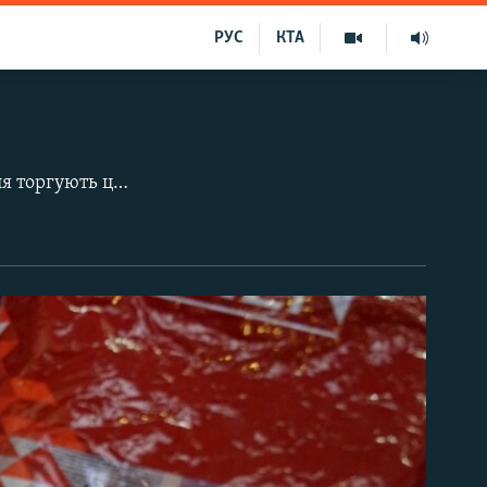
РУС
КТА
Одразу кілька точок з кондитерськими виробами одного з ринків Сімферополя торгують цукерками і шоколадом відомих українських виробників «Рошен» і «Світоч». Як повідомляє кореспондент Крим.Реалії, «Світоч» почав користуватися популярністю тільки останнім часом. Також кореспонденту Крим.Реалії розповіли на ринку, що «попит на «Рошен» не падає, незважаючи на високі ціни». На етикетках шоколадок зазначено, що вони виготовлені на Вінницькій кондитерській фабриці.