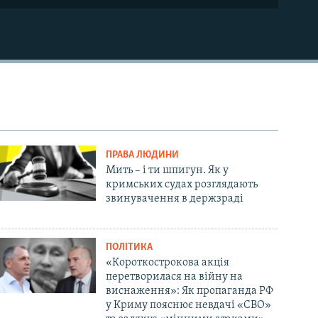
ПРАВА ЛЮДИНИ
Мить – і ти шпигун. Як у
кримських судах розглядають
звинувачення в держзраді
ПОЛІТИКА
«Короткострокова акція
перетворилася на війну на
виснаження»: Як пропаганда РФ
у Криму пояснює невдачі «СВО»