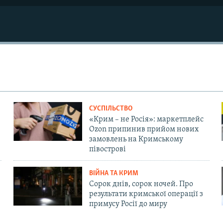
СУСПІЛЬСТВО
«Крим – не Росія»: маркетплейс
Ozon припинив прийом нових
замовлень на Кримському
півострові
ВІЙНА ТА КРИМ
Сорок днів, сорок ночей. Про
результати кримської операції з
примусу Росії до миру