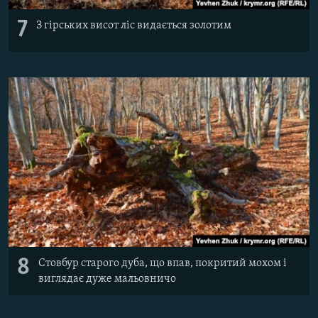
7
З гірських висот ліс видається золотим
8
Стовбур старого дуба, що впав, покритий мохом і
виглядає дуже мальовничо