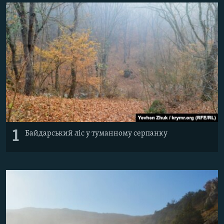
ВІДЕОУРОКИ «ELIFBE»
Русский
СВІДЧЕННЯ ОКУПАЦІЇ
Qırımtatar
УКРАЇНСЬКА ПРОБЛЕМА КРИМУ
ДОЛУЧАЙСЯ!
ІНФОГРАФІКА
Усі сайти RFE/RL
1
Байдарський ліс у туманному серпанку