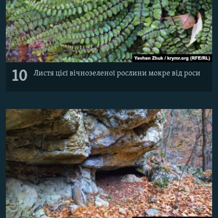
10
Листя цієї вічнозеленої рослини мокре від роси