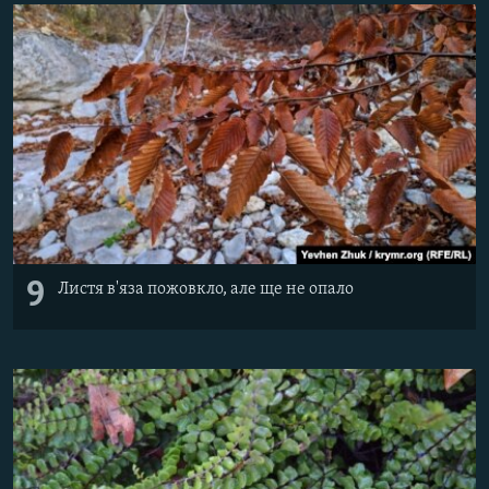
9
Листя в'яза пожовкло, але ще не опало