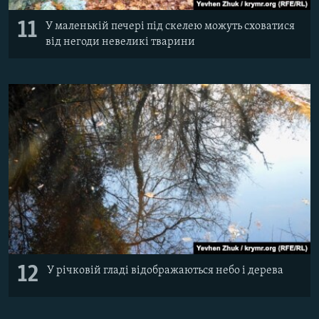
11
У маленькій печері під скелею можуть сховатися
від негоди невеликі тварини
12
У річковій гладі відображаються небо і дерева