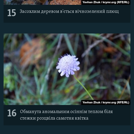
15
Засохлим деревом в'ється вічнозелений плющ
16
Обманута аномальним осіннім теплом біля
стежки розцвіла самотня квітка