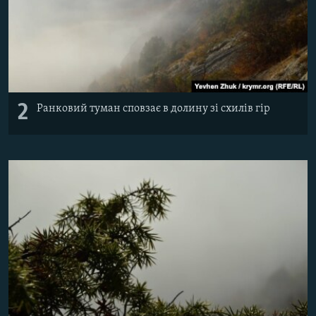
2
Ранковий туман сповзає в долину зі схилів гір