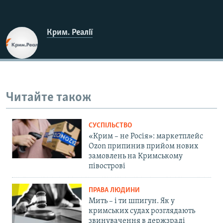
Крим. Реалії
Читайте також
СУСПІЛЬСТВО
«Крим – не Росія»: маркетплейс
Ozon припинив прийом нових
замовлень на Кримському
півострові
ПРАВА ЛЮДИНИ
Мить – і ти шпигун. Як у
кримських судах розглядають
звинувачення в держзраді