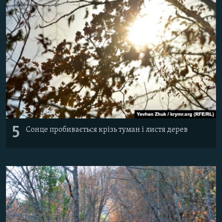
5
Сонце пробивається крізь туман і листя дерев