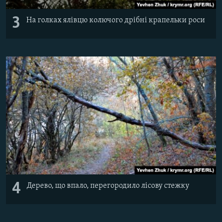
3
На голках ялівцю колючого дрібні крапельки роси
4
Дерево, що впало, перегородило лісову стежку