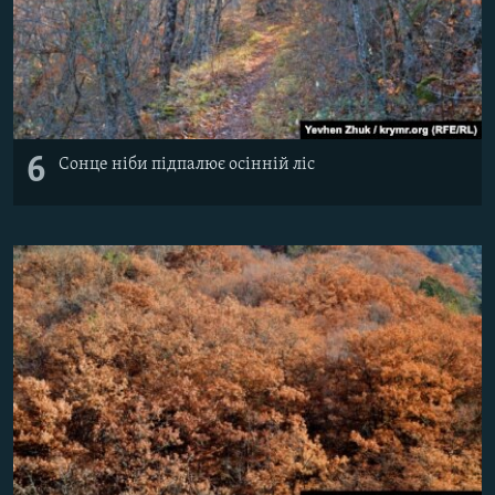
6
Сонце ніби підпалює осінній ліс