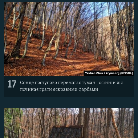
17
Сонце поступово перемагає туман і осінній ліс
починає грати яскравими фарбами