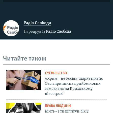
Радіо Свобода
Передрук із
Радіо Свобода
Читайте також
СУСПІЛЬСТВО
«Крим – не Росія»: маркетплейс
Ozon припинив прийом нових
замовлень на Кримському
півострові
ПРАВА ЛЮДИНИ
Мить – і ти шпигун. Як у