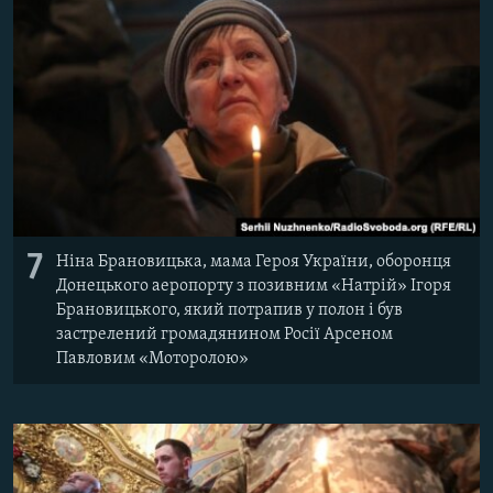
7
Ніна Брановицька, мама Героя України, оборонця
Донецького аеропорту з позивним «Натрій» Ігоря
Брановицького, який потрапив у полон і був
застрелений громадянином Росії Арсеном
Павловим «Моторолою»