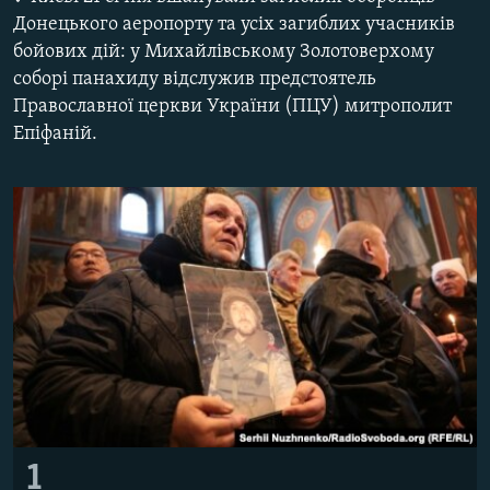
ВІДЕОУРОКИ «ELIFBE»
Донецького аеропорту та усіх загиблих учасників
Русский
бойових дій: у Михайлівському Золотоверхому
СВІДЧЕННЯ ОКУПАЦІЇ
Qırımtatar
соборі панахиду відслужив предстоятель
УКРАЇНСЬКА ПРОБЛЕМА КРИМУ
Православної церкви України (ПЦУ) митрополит
Епіфаній.
ДОЛУЧАЙСЯ!
ІНФОГРАФІКА
Усі сайти RFE/RL
1