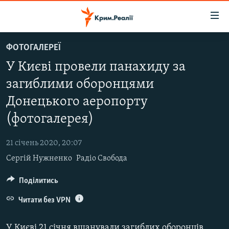
Доступність
посилання
Перейти
ФОТОГАЛЕРЕЇ
до
НОВИНИ
У Києві провели панахиду за
основного
ВОДА.КРИМ
матеріалу
загиблими оборонцями
ВІДЕО ТА ФОТО
Перейти
Донецького аеропорту
до
ПОЛІТИКА
основної
(фотогалерея)
БЛОГИ
навігації
Перейти
21 січень 2020, 20:07
ПОГЛЯД
до
Сергій Нужненко
Радіо Свобода
ІНТЕРВ'Ю
пошуку
Поділитись
ВСЕ ЗА ДЕНЬ
Читати без VPN
СПЕЦПРОЕКТИ
ЯК ОБІЙТИ БЛОКУВАННЯ
ДЕПОРТАЦІЯ
У Києві 21 січня вшанували загиблих оборонців