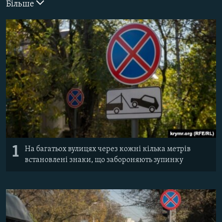
Більше
ВІДЕОУРОКИ «ELIFBE»
Русский
СВІДЧЕННЯ ОКУПАЦІЇ
Qırımtatar
УКРАЇНСЬКА ПРОБЛЕМА КРИМУ
ДОЛУЧАЙСЯ!
ІНФОГРАФІКА
Усі сайти RFE/RL
1
На багатьох вулицях через кожні кілька метрів
встановлені знаки, що забороняють зупинку