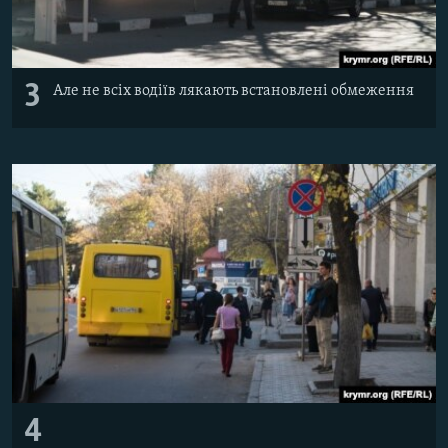
3
Але не всіх водіїв лякають встановлені обмеження
4