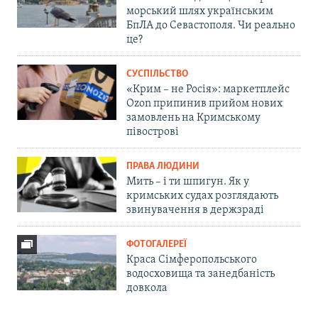
морський шлях українським
БпЛА до Севастополя. Чи реально
це?
СУСПІЛЬСТВО
«Крим – не Росія»: маркетплейс
Ozon припинив прийом нових
замовлень на Кримському
півострові
ПРАВА ЛЮДИНИ
Мить – і ти шпигун. Як у
кримських судах розглядають
звинувачення в держзраді
ФОТОГАЛЕРЕЇ
Краса Сімферопольського
водосховища та занедбаність
довкола