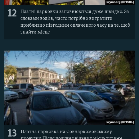
12
Платні парковки заповнюються дуже швидко. За
словами водіїв, часто потрібно витратити
приблизно півгодини оплаченого часу на те, щоб
знайти місце
13
Платна парковка на Совнаркомовському
провулку. Після полудня вільних місць тут уже