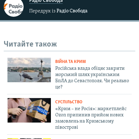
Радіо Свобода
Передрук із
Радіо Свобода
Читайте також
ВІЙНА ТА КРИМ
Російська влада обіцяє закрити
морський шлях українським
БпЛА до Севастополя. Чи реально
це?
СУСПІЛЬСТВО
«Крим – не Росія»: маркетплейс
Ozon припинив прийом нових
замовлень на Кримському
півострові