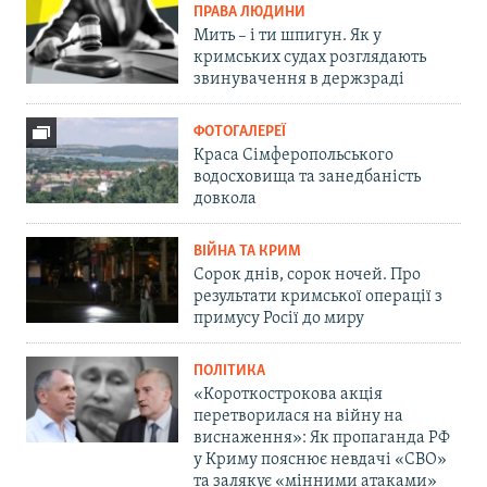
ПРАВА ЛЮДИНИ
Мить – і ти шпигун. Як у
кримських судах розглядають
звинувачення в держзраді
ФОТОГАЛЕРЕЇ
Краса Сімферопольського
водосховища та занедбаність
довкола
ВІЙНА ТА КРИМ
Сорок днів, сорок ночей. Про
результати кримської операції з
примусу Росії до миру
ПОЛІТИКА
«Короткострокова акція
перетворилася на війну на
виснаження»: Як пропаганда РФ
у Криму пояснює невдачі «СВО»
та залякує «мінними атаками»