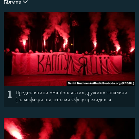
Більше
ВІДЕОУРОКИ «ELIFBE»
Русский
СВІДЧЕННЯ ОКУПАЦІЇ
Qırımtatar
УКРАЇНСЬКА ПРОБЛЕМА КРИМУ
ДОЛУЧАЙСЯ!
ІНФОГРАФІКА
Усі сайти RFE/RL
1
Представники «Національних дружин» запалили
фальшфаєри під стінами Офісу президента