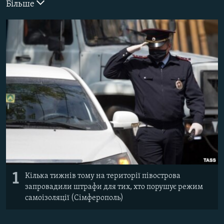
Більше
ВІДЕОУРОКИ «ELIFBE»
Русский
СВІДЧЕННЯ ОКУПАЦІЇ
Qırımtatar
УКРАЇНСЬКА ПРОБЛЕМА КРИМУ
ДОЛУЧАЙСЯ!
ІНФОГРАФІКА
Усі сайти RFE/RL
1
Кілька тижнів тому на території півострова
запровадили штрафи для тих, хто порушує режим
самоізоляції (Сімферополь)