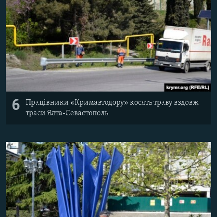
6
Працівники «Кримавтодору» косять траву вздовж
траси Ялта-Севастополь