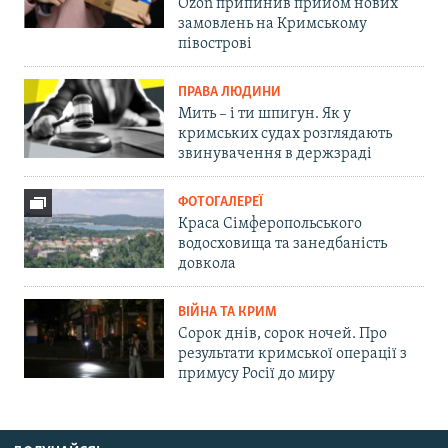
Ozon припинив прийом нових
замовлень на Кримському
півострові
ПРАВА ЛЮДИНИ
Мить – і ти шпигун. Як у
кримських судах розглядають
звинувачення в держзраді
ФОТОГАЛЕРЕЇ
Краса Сімферопольського
водосховища та занедбаність
довкола
ВІЙНА ТА КРИМ
Сорок днів, сорок ночей. Про
результати кримської операції з
примусу Росії до миру