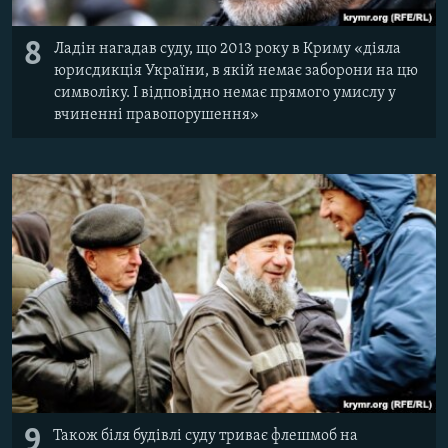
8
Ладін нагадав суду, що 2013 року в Криму «діяла
юрисдикція України, в якій немає заборони на цю
символіку. І відповідно немає прямого умислу у
вчиненні правопорушення»
9
Також біля будівлі суду триває флешмоб на