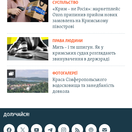
СУСПІЛЬСТВО
«Крим – не Росія»: маркетплейс
Ozon припинив прийом нових
замовлень на Кримському
півострові
ПРАВА ЛЮДИНИ
Мить – і ти шпигун. Як у
кримських судах розглядають
звинувачення в держзраді
ФОТОГАЛЕРЕЇ
Краса Сімферопольського
водосховища та занедбаність
довкола
ДОЛУЧАЙСЯ!