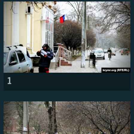
ВІДЕОУРОКИ «ELIFBE»
Русский
СВІДЧЕННЯ ОКУПАЦІЇ
Qırımtatar
УКРАЇНСЬКА ПРОБЛЕМА КРИМУ
ДОЛУЧАЙСЯ!
ІНФОГРАФІКА
Усі сайти RFE/RL
1