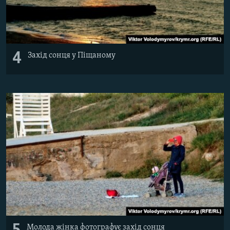
4
Захід сонця у Піщаному
Молода жінка фотографує захід сонця