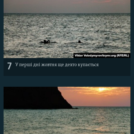
7
У перші дні жовтня ще дехто купається