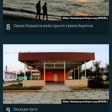
8
Однак більшість воліє просто гуляти берегом
9
Заклади пусті