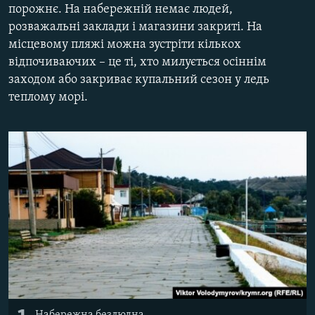
порожнє. На набережній немає людей,
ВІДЕОУРОКИ «ELIFBE»
Русский
розважальні заклади і магазини закриті. На
СВІДЧЕННЯ ОКУПАЦІЇ
місцевому пляжі можна зустріти кількох
Qırımtatar
відпочиваючих – це ті, хто милується осіннім
УКРАЇНСЬКА ПРОБЛЕМА КРИМУ
заходом або закриває купальний сезон у ледь
ДОЛУЧАЙСЯ!
ІНФОГРАФІКА
теплому морі.
Усі сайти RFE/RL
Набережна безлюдна