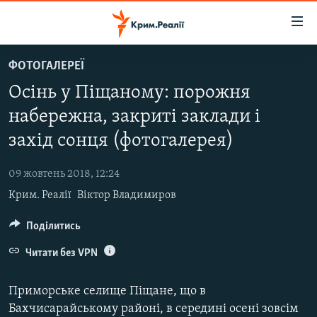
Доступність
посилання
Перейти
ФОТОГАЛЕРЕЇ
до
НОВИНИ
Осінь у Піщаному: порожня
основного
ВОДА.КРИМ
матеріалу
набережна, закриті заклади і
ВІДЕО ТА ФОТО
Перейти
захід сонця (фотогалерея)
до
ПОЛІТИКА
основної
09 жовтень 2018, 12:24
БЛОГИ
навігації
Крим. Реалії
Віктор Владимиров
Перейти
ПОГЛЯД
до
Поділитись
ІНТЕРВ'Ю
пошуку
ВСЕ ЗА ДЕНЬ
Читати без VPN
СПЕЦПРОЕКТИ
Приморське селище Піщане, що в
ЯК ОБІЙТИ БЛОКУВАННЯ
ДЕПОРТАЦІЯ
Бахчисарайському районі, в середині осені зовсім