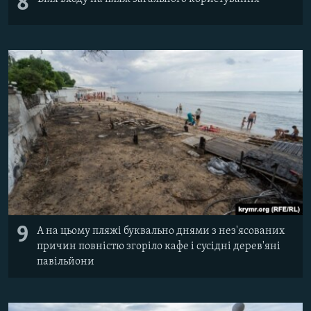
8
9
А на цьому пляжі буквально днями з нез'ясованих
причин повністю згоріло кафе і сусідні дерев'яні
павільйони