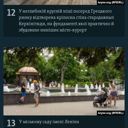
12
У неглибокій круглій ніші посеред Грецького
ринку відтворена кріпосна стіна стародавньої
Керкінітиди, на фундаменті якої практично й
збудоване нинішнє місто-курорт
13
У міському саду імені Леніна