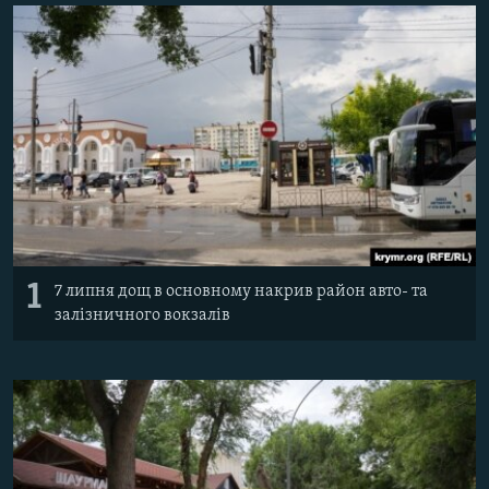
ВІДЕОУРОКИ «ELIFBE»
Русский
СВІДЧЕННЯ ОКУПАЦІЇ
Qırımtatar
УКРАЇНСЬКА ПРОБЛЕМА КРИМУ
ДОЛУЧАЙСЯ!
ІНФОГРАФІКА
Усі сайти RFE/RL
1
7 липня дощ в основному накрив район авто- та
залізничного вокзалів