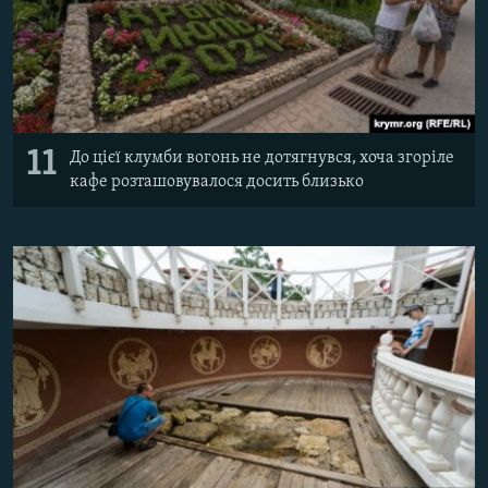
11
До цієї клумби вогонь не дотягнувся, хоча згоріле
кафе розташовувалося досить близько