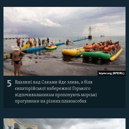
5
Вдалині над Саками йде злива, а біля
євпаторійської набережної Горького
відпочивальникам пропонують морські
прогулянки на різних плавзасобах