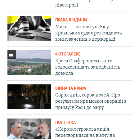
півострові
ПРАВА ЛЮДИНИ
Мить – і ти шпигун. Як у
кримських судах розглядають
звинувачення в держзраді
ФОТОГАЛЕРЕЇ
Краса Сімферопольського
водосховища та занедбаність
довкола
ВІЙНА ТА КРИМ
Сорок днів, сорок ночей. Про
результати кримської операції з
примусу Росії до миру
ПОЛІТИКА
«Короткострокова акція
перетворилася на війну на