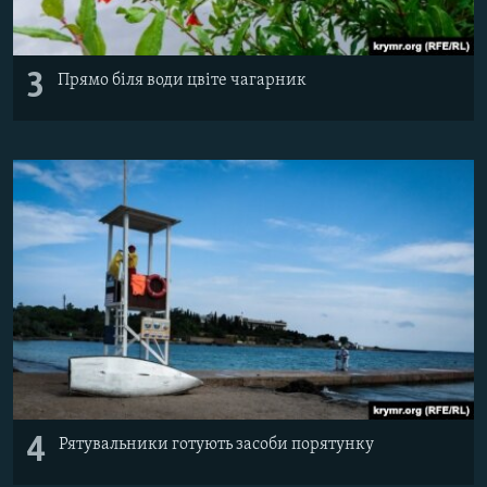
3
Прямо біля води цвіте чагарник
4
Рятувальники готують засоби порятунку