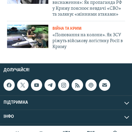
виснаження»: Як пропаганда РФ
у Криму пояснює невдачі «СВО»
та залякує «мінними атаками»
ВІЙНА ТА КРИМ
«Полювання на колони». Як ЗСУ
ріжуть військову логістику Росії в
Криму
ДОЛУЧАЙСЯ!
ПІДТРИМКА
ІНФО