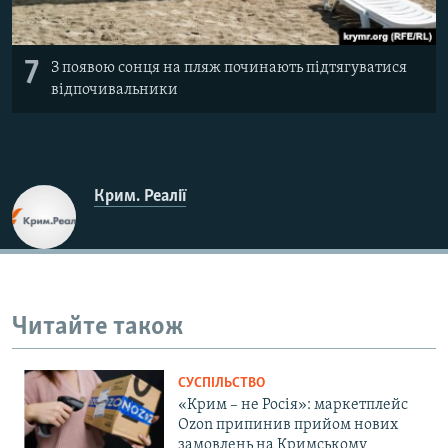
7
З появою сонця на пляж починають підтягуватися
відпочивальники
Крим. Реалії
Читайте також
СУСПІЛЬСТВО
«Крим – не Росія»: маркетплейс
Ozon припинив прийом нових
замовлень на Кримському