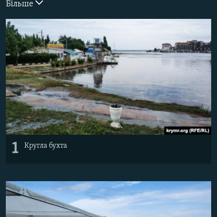
Більше
ВІДЕОУРОКИ «ELIFBE»
Русский
СВІДЧЕННЯ ОКУПАЦІЇ
Qırımtatar
УКРАЇНСЬКА ПРОБЛЕМА КРИМУ
ДОЛУЧАЙСЯ!
ІНФОГРАФІКА
Усі сайти RFE/RL
1
Кругла бухта