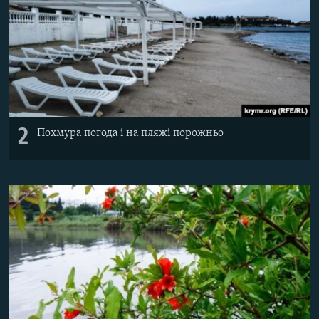
2
Похмура погода і на пляжі порожньо