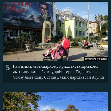
5
Пам'ятник легендарному кримськотатарському
льотчику-випробувачу, двічі герою Радянського
Союзу Амет-хану Султану, який народився в Алупці