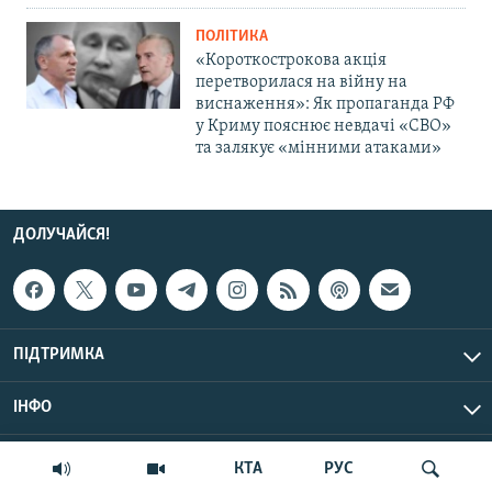
ПОЛІТИКА
«Короткострокова акція
перетворилася на війну на
виснаження»: Як пропаганда РФ
у Криму пояснює невдачі «СВО»
та залякує «мінними атаками»
ДОЛУЧАЙСЯ!
ПІДТРИМКА
ІНФО
© Крим.Реалії, 2026 | Усі права застережено.
КТА
РУС