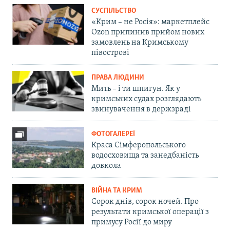
СУСПІЛЬСТВО
«Крим – не Росія»: маркетплейс
Ozon припинив прийом нових
замовлень на Кримському
півострові
ПРАВА ЛЮДИНИ
Мить – і ти шпигун. Як у
кримських судах розглядають
звинувачення в держзраді
ФОТОГАЛЕРЕЇ
Краса Сімферопольського
водосховища та занедбаність
довкола
ВІЙНА ТА КРИМ
Сорок днів, сорок ночей. Про
результати кримської операції з
примусу Росії до миру