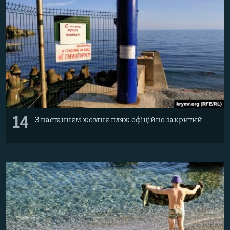
14
З настанням жовтня пляж офіційно закритий