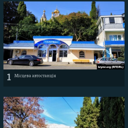
ВІДЕОУРОКИ «ELIFBE»
Русский
СВІДЧЕННЯ ОКУПАЦІЇ
Qırımtatar
УКРАЇНСЬКА ПРОБЛЕМА КРИМУ
ДОЛУЧАЙСЯ!
ІНФОГРАФІКА
Усі сайти RFE/RL
1
Місцева автостанція