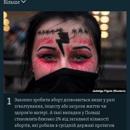
Більше
ВІДЕОУРОКИ «ELIFBE»
Русский
СВІДЧЕННЯ ОКУПАЦІЇ
Qırımtatar
УКРАЇНСЬКА ПРОБЛЕМА КРИМУ
ДОЛУЧАЙСЯ!
ІНФОГРАФІКА
Усі сайти RFE/RL
1
Законно зробити аборт дозволяється лише у разі
зґвалтування, інцесту або загрози життю чи
здоров’ю матері. А такі випадки у Польщі
становлять близько 2% від загальної кількості
абортів, які робили в сусідній державі протягом