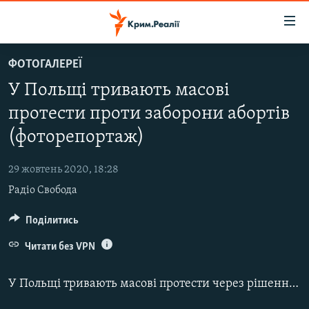
Доступність
посилання
Перейти
ФОТОГАЛЕРЕЇ
до
НОВИНИ
У Польщі тривають масові
основного
ВОДА.КРИМ
матеріалу
протести проти заборони абортів
ВІДЕО ТА ФОТО
Перейти
(фоторепортаж)
до
ПОЛІТИКА
основної
29 жовтень 2020, 18:28
БЛОГИ
навігації
Радіо Свобода
Перейти
ПОГЛЯД
до
Поділитись
ІНТЕРВ'Ю
пошуку
ВСЕ ЗА ДЕНЬ
Читати без VPN
СПЕЦПРОЕКТИ
У Польщі тривають масові протести через рішення влади гранично скоротити підстави для здійснення абортів.
ЯК ОБІЙТИ БЛОКУВАННЯ
ДЕПОРТАЦІЯ