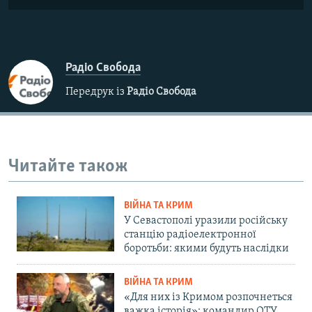
Радіо Свобода
Передрук із
Радіо Свобода
Читайте також
ВІЙНА ТА КРИМ
У Севастополі уразили російську
станцію радіоелектронної
боротьби: якими будуть наслідки
ВІЙНА ТА КРИМ
«Для них із Кримом розпочнеться
важка історія»: командир ОТУ