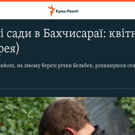
 сади в Бахчисараї: кві
рея)