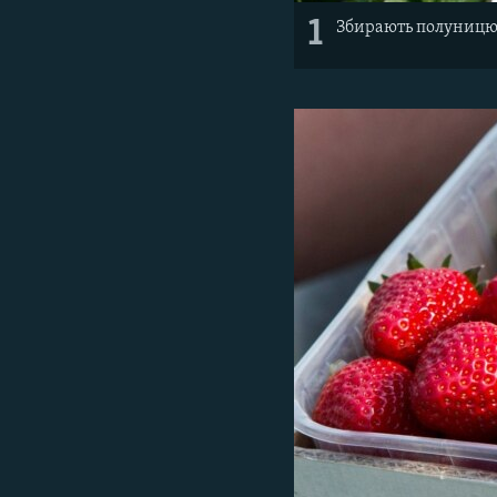
1
Збирають полуницю т