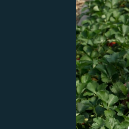
ВІДЕОУРОКИ «ELIFBE»
СВІДЧЕННЯ ОКУПАЦІЇ
УКРАЇНСЬКА ПРОБЛЕМА КРИМУ
ІНФОГРАФІКА