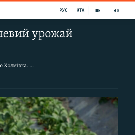
РУС
КТА
тневий урожай
У Бахчисарайському районі, на лівому березі річки Бельбек, розкинулося село Холмівка. У місцевих теплицях вирощують полуницю сорту Клері, яка вже дала перші врожаї.