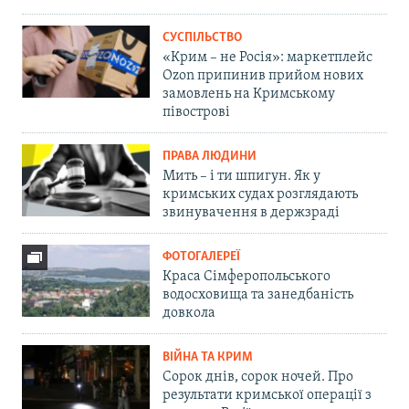
СУСПІЛЬСТВО
«Крим – не Росія»: маркетплейс
Ozon припинив прийом нових
замовлень на Кримському
півострові
ПРАВА ЛЮДИНИ
Мить – і ти шпигун. Як у
кримських судах розглядають
звинувачення в держзраді
ФОТОГАЛЕРЕЇ
Краса Сімферопольського
водосховища та занедбаність
довкола
ВІЙНА ТА КРИМ
Сорок днів, сорок ночей. Про
результати кримської операції з