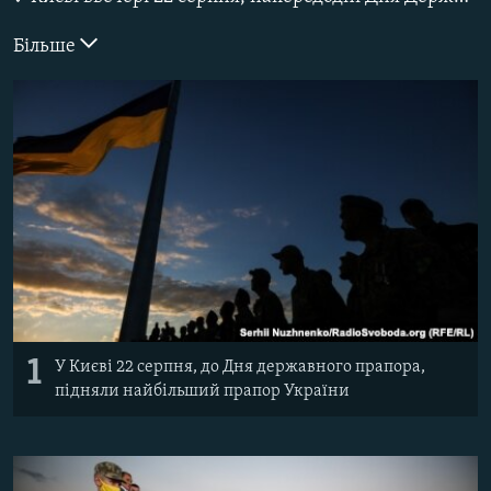
ВІДЕОУРОКИ «ELIFBE»
Русский
Більше
СВІДЧЕННЯ ОКУПАЦІЇ
Qırımtatar
УКРАЇНСЬКА ПРОБЛЕМА КРИМУ
ДОЛУЧАЙСЯ!
ІНФОГРАФІКА
Усі сайти RFE/RL
1
У Києві 22 серпня, до Дня державного прапора,
підняли найбільший прапор України