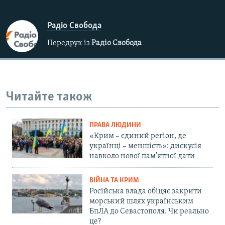
Радіо Свобода
Передрук із
Радіо Свобода
Читайте також
ПРАВА ЛЮДИНИ
«Крим – єдиний регіон, де
українці – меншість»: дискусія
навколо нової пам'ятної дати
ВІЙНА ТА КРИМ
Російська влада обіцяє закрити
морський шлях українським
БпЛА до Севастополя. Чи реально
це?