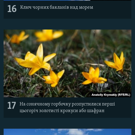
16
Ключ чорних бакланів над морем
17
На сонячному горбочку розпустилися перші
цьогоріч золотисті крокуси або шафран