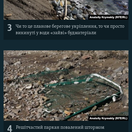
3
Чи то це планове берегове укріплення, то чи просто
викинуті у води «зайві» будматеріали
4
Решітчастий паркан повалений штормом