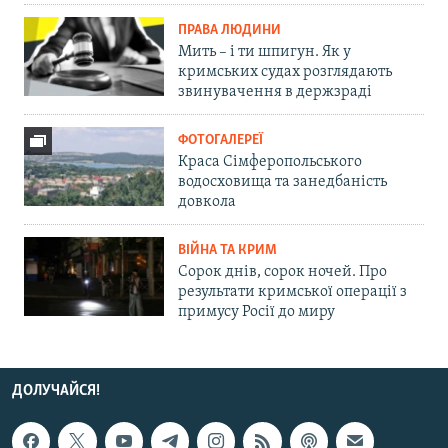
ПРАВА ЛЮДИНИ
Мить – і ти шпигун. Як у
кримських судах розглядають
звинувачення в держзраді
ФОТОГАЛЕРЕЇ
Краса Сімферопольського
водосховища та занедбаність
довкола
ВІЙНА ТА КРИМ
Сорок днів, сорок ночей. Про
результати кримської операції з
примусу Росії до миру
ДОЛУЧАЙСЯ!