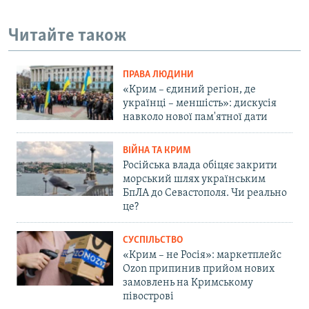
Читайте також
ПРАВА ЛЮДИНИ
«Крим – єдиний регіон, де
українці – меншість»: дискусія
навколо нової пам'ятної дати
ВІЙНА ТА КРИМ
Російська влада обіцяє закрити
морський шлях українським
БпЛА до Севастополя. Чи реально
це?
СУСПІЛЬСТВО
«Крим – не Росія»: маркетплейс
Ozon припинив прийом нових
замовлень на Кримському
півострові