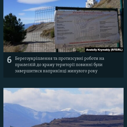
6
Берегоукріплення та протизсувні роботи на
прилеглій до храму території повинні були
завершитися наприкінці минулого року