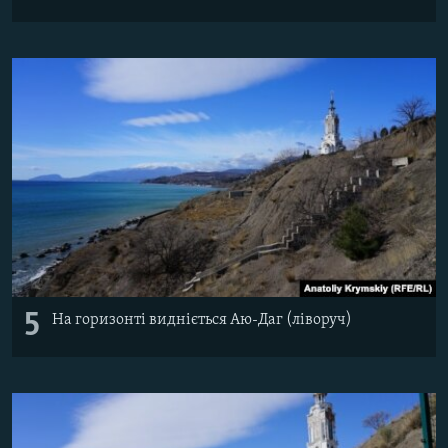
5
На горизонті видніється Аю-Даг (ліворуч)