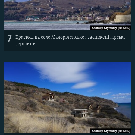
7
Краєвид на село Малоріченське і засніжені гірські
вершини