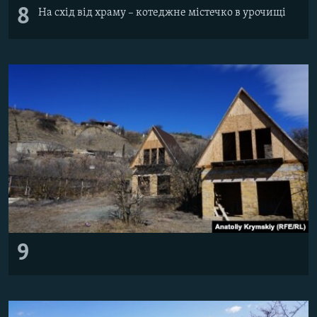
8
На схід від храму – котеджне містечко в урочищі
9