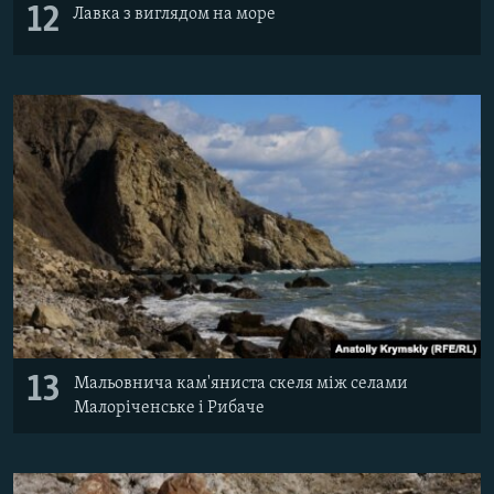
12
Лавка з виглядом на море
13
Мальовнича кам'яниста скеля між селами
Малоріченське і Рибаче