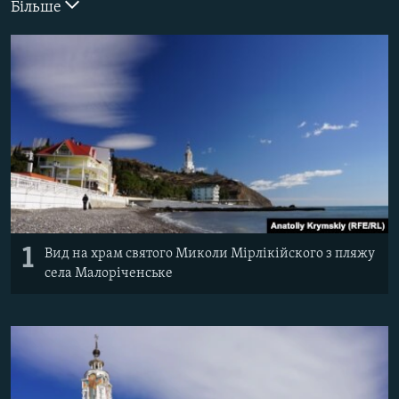
Більше
ВІДЕОУРОКИ «ELIFBE»
Русский
СВІДЧЕННЯ ОКУПАЦІЇ
Qırımtatar
УКРАЇНСЬКА ПРОБЛЕМА КРИМУ
ДОЛУЧАЙСЯ!
ІНФОГРАФІКА
Усі сайти RFE/RL
1
Вид на храм святого Миколи Мірлікійского з пляжу
села Малоріченське