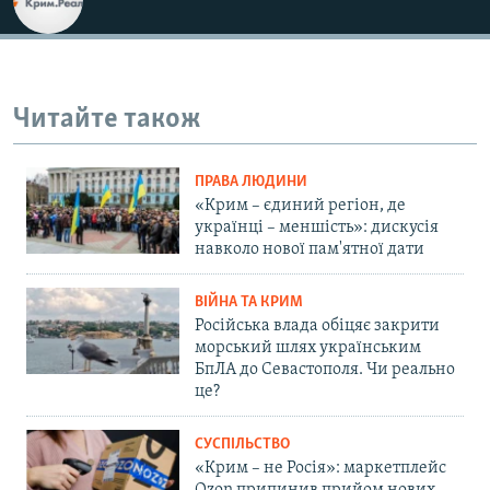
Читайте також
ПРАВА ЛЮДИНИ
«Крим – єдиний регіон, де
українці – меншість»: дискусія
навколо нової пам'ятної дати
ВІЙНА ТА КРИМ
Російська влада обіцяє закрити
морський шлях українським
БпЛА до Севастополя. Чи реально
це?
СУСПІЛЬСТВО
«Крим – не Росія»: маркетплейс
Ozon припинив прийом нових