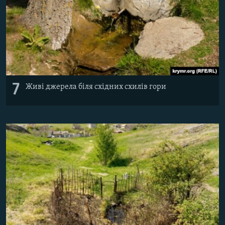
7
Живі джерела біля східних схилів гори