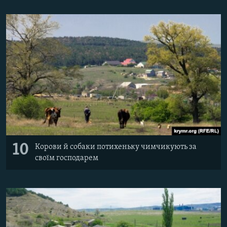
10
Корови й собаки потихеньку чимчикують за
своїм господарем