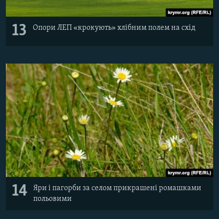
13
Опори ЛЕП «крокують» хлібним полем на схід
14
Яри і пагорби за селом прикрашені ромашками
польовими