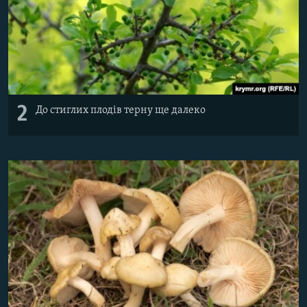
2
До стиглих плодів терну ще далеко