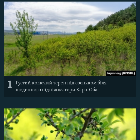
ВІДЕОУРОКИ «ELIFBE»
Русский
СВІДЧЕННЯ ОКУПАЦІЇ
Qırımtatar
УКРАЇНСЬКА ПРОБЛЕМА КРИМУ
ДОЛУЧАЙСЯ!
ІНФОГРАФІКА
Усі сайти RFE/RL
1
Густий колючий терен під сосняком біля
південного підніжжя гори Кара-Оба