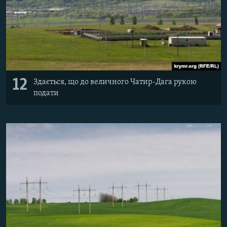
12
Здається, що до величного Чатир-Дага рукою
подати