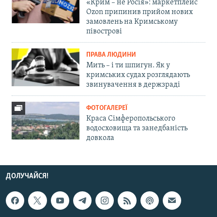
«Крим – не Росія»: маркетплейс
Ozon припинив прийом нових
замовлень на Кримському
півострові
ПРАВА ЛЮДИНИ
Мить – і ти шпигун. Як у
кримських судах розглядають
звинувачення в держзраді
ФОТОГАЛЕРЕЇ
Краса Сімферопольського
водосховища та занедбаність
довкола
ДОЛУЧАЙСЯ!