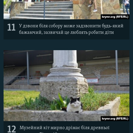
11
У дзвони біля собору може задзвонити будь-який
бажаючий, зазвичай це люблять робити діти
12
Музейний кіт мирно дрімає біля древньої