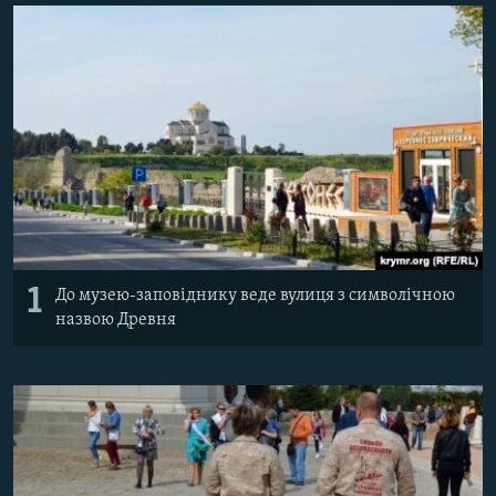
ВІДЕОУРОКИ «ELIFBE»
Русский
СВІДЧЕННЯ ОКУПАЦІЇ
Qırımtatar
УКРАЇНСЬКА ПРОБЛЕМА КРИМУ
ДОЛУЧАЙСЯ!
ІНФОГРАФІКА
Усі сайти RFE/RL
1
До музею-заповіднику веде вулиця з символічною
назвою Древня