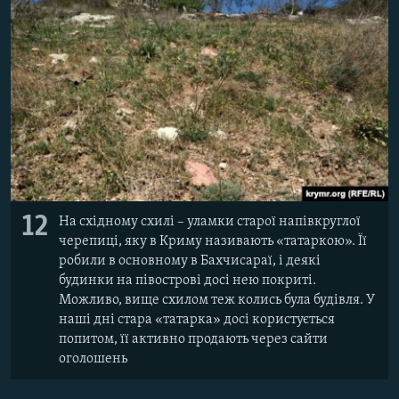
12
На східному схилі – уламки старої напівкруглої
черепиці, яку в Криму називають «татаркою». Її
робили в основному в Бахчисараї, і деякі
будинки на півострові досі нею покриті.
Можливо, вище схилом теж колись була будівля. У
наші дні стара «татарка» досі користується
попитом, її активно продають через сайти
оголошень