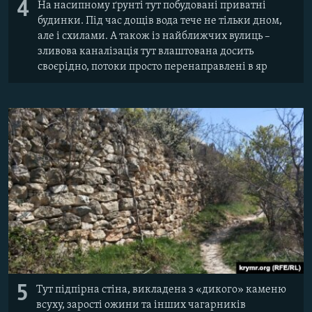
4
На насипному ґрунті тут побудовані приватні
будинки. Під час дощів вода тече не тільки дном,
але і схилами. А також із найближчих вулиць –
зливова каналізація тут влаштована досить
своєрідно, потоки просто перенаправлені в яр
5
Тут підпірна стіна, викладена з «дикого» каменю
всуху, зарості ожини та інших чагарників