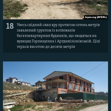
18
Увесь східний схил яру протягом сотень метрів
завалений грунтом із котлованів
багатоквартирних будинків, що зводяться на
вулицях Горпищенка і Артдивізіонівській. Цілі
тераси висотою до десяти метрів