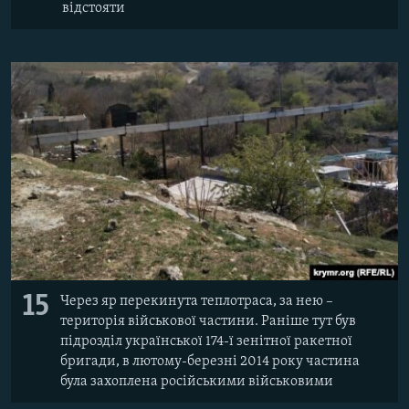
відстояти
15
Через яр перекинута теплотраса, за нею –
територія військової частини. Раніше тут був
підрозділ української 174-ї зенітної ракетної
бригади, в лютому-березні 2014 року частина
була захоплена російськими військовими