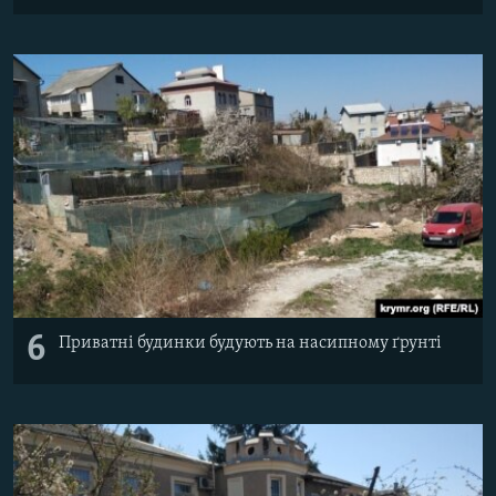
6
Приватні будинки будують на насипному ґрунті