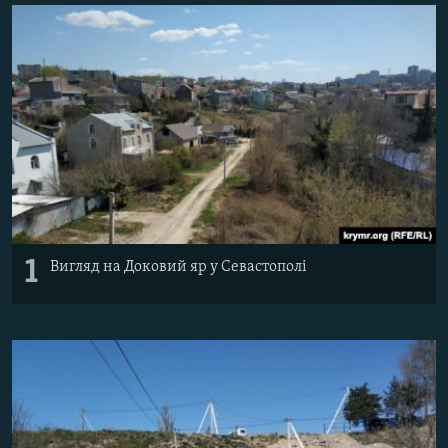
ВІДЕОУРОКИ «ELIFBE»
Русский
СВІДЧЕННЯ ОКУПАЦІЇ
Qırımtatar
УКРАЇНСЬКА ПРОБЛЕМА КРИМУ
ДОЛУЧАЙСЯ!
ІНФОГРАФІКА
Усі сайти RFE/RL
1
Вигляд на Доковий яр у Севастополі