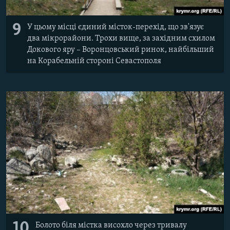
9
У цьому місці єдиний місток-перехід, що зв'язує
два мікрорайони. Трохи вище, за західним схилом
Докового яру – Воронцовський ринок, найбільший
на Корабельній стороні Севастополя
10
Болото біля містка висохло через тривалу