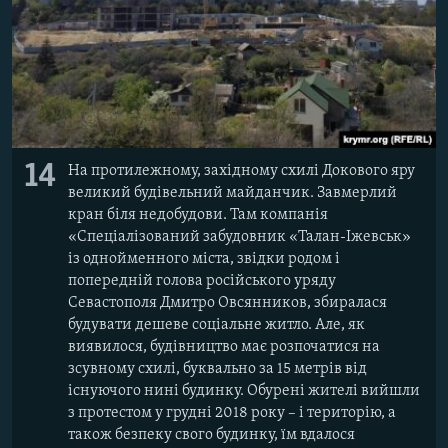
14
На протилежному, західному схилі Докового яру
великий будівельний майданчик. Завмерлий
кран біля недобудови. Там компанія
«Спеціалізований забудовник «Талан-Іжевськ»
із однойменного міста, звідки родом і
попередній голова російського уряду
Севастополя Дмитро Овсянников, збиралася
будувати дешеве соціальне житло. Але, як
виявилося, будівництво має розпочатися на
зсувному схилі, буквально за 15 метрів від
існуючого нині будинку. Обурені жителі вийшли
з протестом у грудні 2018 року – і територію, а
також безпеку свого будинку, їм вдалося