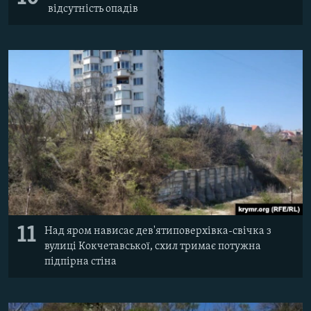
відсутність опадів
11
Над яром нависає дев'ятиповерхівка-свічка з
вулиці Кокчетавської, схил тримає потужна
підпірна стіна