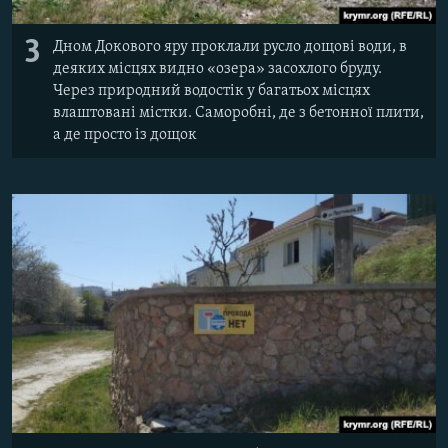
3
Дном Докового яру проклали русло дощові води, в
деяких місцях видно «озера» засохлого бруду.
Через природний водостік у багатьох місцях
влаштовані містки. Саморобні, де з бетонної плити,
а де просто із дощок