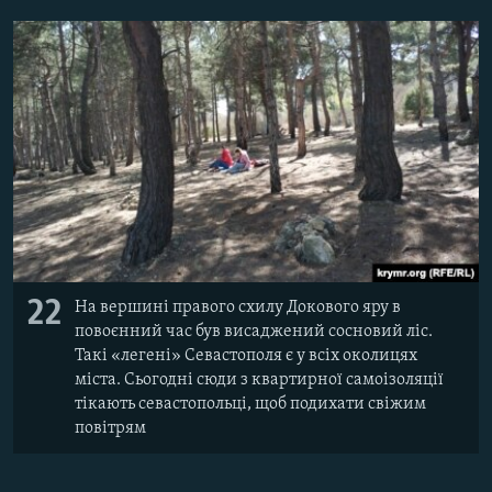
22
На вершині правого схилу Докового яру в
повоєнний час був висаджений сосновий ліс.
Такі «легені» Севастополя є у всіх околицях
міста. Сьогодні сюди з квартирної самоізоляції
тікають севастопольці, щоб подихати свіжим
повітрям