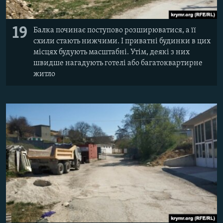
19
Балка починає поступово розширюватися, а її
схили стають нижчими. І приватні будинки в цих
місцях будують масштабні. Утім, деякі з них
швидше нагадують готелі або багатоквартирне
житло