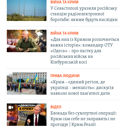
ВІЙНА ТА КРИМ
У Севастополі уразили російську
станцію радіоелектронної
боротьби: якими будуть наслідки
ВІЙНА ТА КРИМ
«Для них із Кримом розпочнеться
важка історія»: командир ОТУ
«Одеса» – про пастку для
російських військ на
Кінбурнській косі
ПРАВА ЛЮДИНИ
«Крим – єдиний регіон, де
українці – меншість»: дискусія
навколо нової пам'ятної дати
ВІДЕО
Блокада без сухопутної операції:
Крим сам себе не заправить і не
прогодує | Крим.Реалії