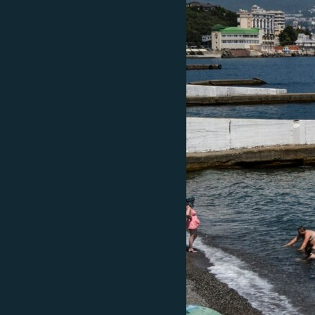
ВІДЕОУРОКИ «ELIFBE»
СВІДЧЕННЯ ОКУПАЦІЇ
УКРАЇНСЬКА ПРОБЛЕМА КРИМУ
ІНФОГРАФІКА