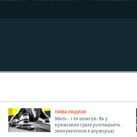
ПРАВА ЛЮДИНИ
Мить – і ти шпигун. Як у
кримських судах розглядають
звинувачення в держзраді