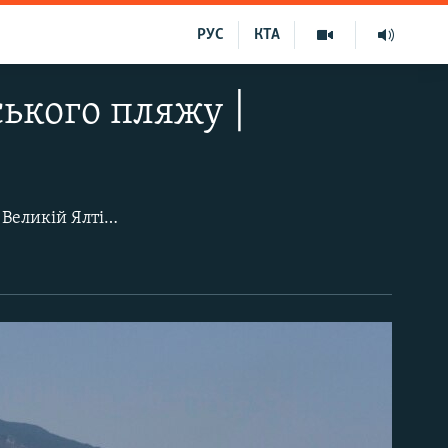
РУС
КТА
ького пляжу |
Лівадійським називають пляж, розташований в курортному селищі Лівадія в Великій Ялті. Деякі фахівці вважають селище найтеплішим населеним пунктом всього Південного узбережжя Криму. Від північних вітрів його прикриває гірський масив Ай-Петрі.