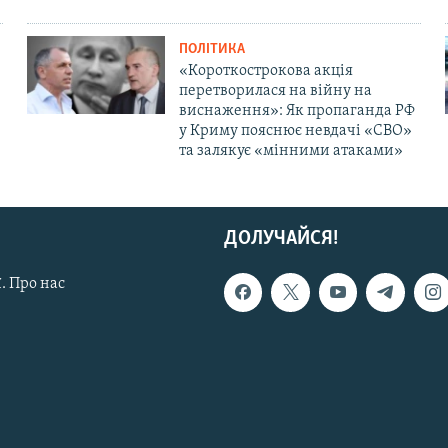
ПОЛІТИКА
«Короткострокова акція
перетворилася на війну на
виснаження»: Як пропаганда РФ
у Криму пояснює невдачі «СВО»
та залякує «мінними атаками»
ДОЛУЧАЙСЯ!
. Про нас