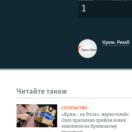
1
Крим. Реалії
Читайте також
СУСПІЛЬСТВО
«Крим – не Росія»: маркетплейс
Ozon припинив прийом нових
замовлень на Кримському