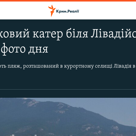
овий катер біля Лівадійс
фото дня