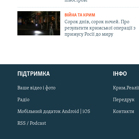
півострові
ВІЙНА ТА КРИМ
Сорок днів, сорок ночей. Про
результати кримської операції з
примусу Росії до миру
Русский
Qırımtatar
ПІДТРИМКА
ІНФО
Ваше відео і фото
Крим.Реалії
ДОЛУЧАЙСЯ!
Радіо
Передрук
Мобільний додаток Android | iOS
Контакти
RSS / Podcast
Усі сайти RFE/RL