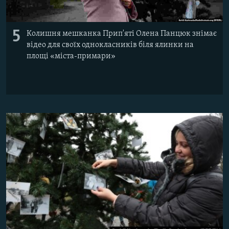
5
Колишня мешканка Прип'яті Олена Панцюк знімає
відео для своїх однокласників біля ялинки на
площі «міста-примари»​