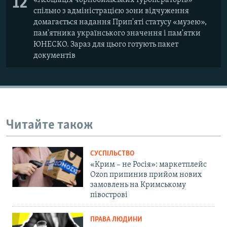
12
«Асоціація чорнобильських туроператорів»
спільно з адміністрацією зони відчуження
домагається надання Прип'яті статусу «музею»,
пам'ятника українського значення і пам'ятки
ЮНЕСКО. Зараз для цього готують пакет
документів
Читайте також
СУСПІЛЬСТВО
«Крим – не Росія»: маркетплейс
Ozon припинив прийом нових
замовлень на Кримському
півострові
ПРАВА ЛЮДИНИ