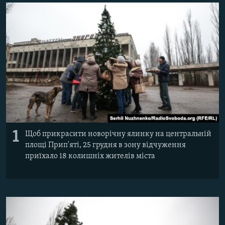
ВІДЕОУРОКИ «ELIFBE»
Русский
СВІДЧЕННЯ ОКУПАЦІЇ
Qırımtatar
УКРАЇНСЬКА ПРОБЛЕМА КРИМУ
ДОЛУЧАЙСЯ!
ІНФОГРАФІКА
Усі сайти RFE/RL
1
Щоб прикрасити новорічну ялинку на центральній
площі Прип'яті, 25 грудня в зону відчуження
приїхало 18 колишніх жителів міста​