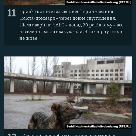
11
Прип'ять отримала своє неофіційне звання
«міста-примари» через повне спустошення.
Після аварії на ЧАЕС – понад 30 років тому – все
населення міста евакуювали. З тих пір тут ніхто
не живе