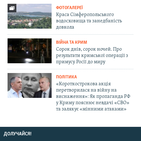
ФОТОГАЛЕРЕЇ
Краса Сімферопольського
водосховища та занедбаність
довкола
ВІЙНА ТА КРИМ
Сорок днів, сорок ночей. Про
результати кримської операції з
примусу Росії до миру
ПОЛІТИКА
«Короткострокова акція
перетворилася на війну на
виснаження»: Як пропаганда РФ
у Криму пояснює невдачі «СВО»
та залякує «мінними атаками»
ДОЛУЧАЙСЯ!