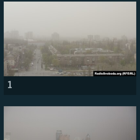
ВІДЕОУРОКИ «ELIFBE»
Русский
СВІДЧЕННЯ ОКУПАЦІЇ
Qırımtatar
УКРАЇНСЬКА ПРОБЛЕМА КРИМУ
ДОЛУЧАЙСЯ!
ІНФОГРАФІКА
Усі сайти RFE/RL
1