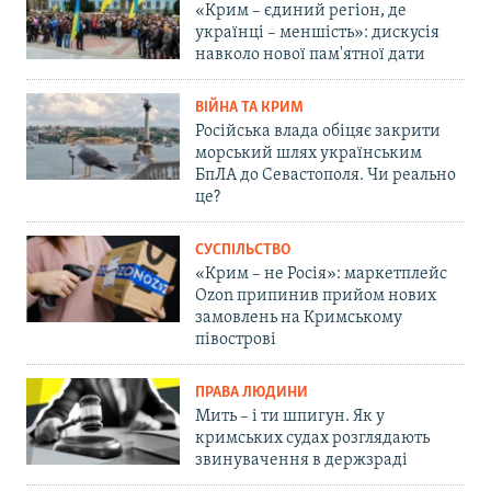
«Крим – єдиний регіон, де
українці – меншість»: дискусія
навколо нової пам'ятної дати
ВІЙНА ТА КРИМ
Російська влада обіцяє закрити
морський шлях українським
БпЛА до Севастополя. Чи реально
це?
СУСПІЛЬСТВО
«Крим – не Росія»: маркетплейс
Ozon припинив прийом нових
замовлень на Кримському
півострові
ПРАВА ЛЮДИНИ
Мить – і ти шпигун. Як у
кримських судах розглядають
звинувачення в держзраді