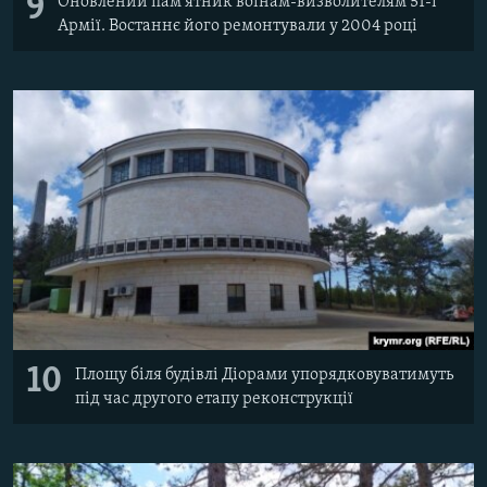
9
Оновлений пам'ятник воїнам-визволителям 51-ї
Армії. Востаннє його ремонтували у 2004 році
10
Площу біля будівлі Діорами упорядковуватимуть
під час другого етапу реконструкції