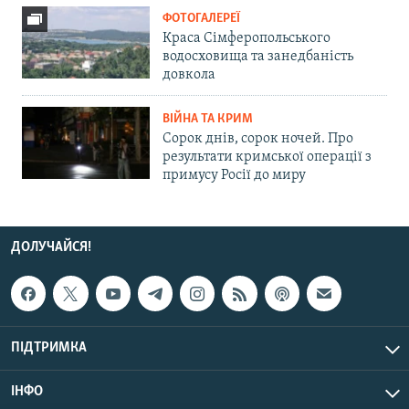
ФОТОГАЛЕРЕЇ
Краса Сімферопольського
водосховища та занедбаність
довкола
ВІЙНА ТА КРИМ
Сорок днів, сорок ночей. Про
результати кримської операції з
примусу Росії до миру
ДОЛУЧАЙСЯ!
ПІДТРИМКА
ІНФО