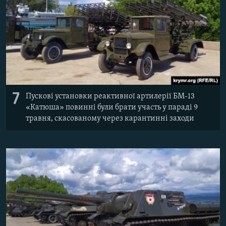
7
Пускові установки реактивної артилерії БМ-13
«Катюша» повинні були брати участь у параді 9
травня, скасованому через карантинні заходи