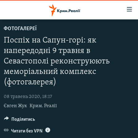
Доступність
посилання
Перейти
ФОТОГАЛЕРЕЇ
до
НОВИНИ
Поспіх на Сапун-горі: як
основного
ВОДА.КРИМ
матеріалу
напередодні 9 травня в
ВІДЕО ТА ФОТО
Перейти
Севастополі реконструюють
до
ПОЛІТИКА
основної
меморіальний комплекс
БЛОГИ
навігації
(фотогалерея)
Перейти
ПОГЛЯД
до
08 травень 2020, 18:17
ІНТЕРВ'Ю
пошуку
Євген Жук
Крим. Реалії
ВСЕ ЗА ДЕНЬ
Поділитись
СПЕЦПРОЕКТИ
Читати без VPN
ЯК ОБІЙТИ БЛОКУВАННЯ
ДЕПОРТАЦІЯ