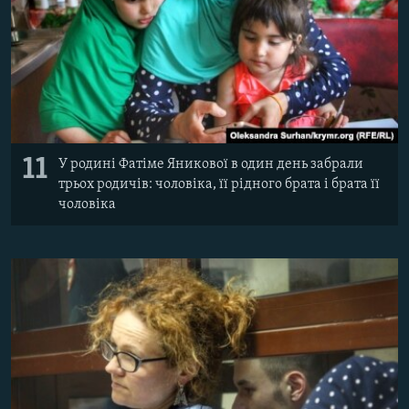
11
У родині Фатіме Яникової в один день забрали
трьох родичів: чоловіка, її рідного брата і брата її
чоловіка