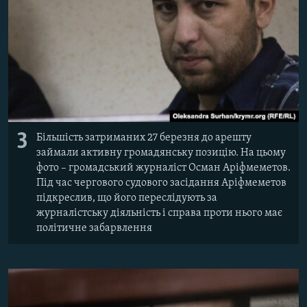
3
Більшість затриманих 27 березня до арешту
займали активну громадянську позицію. На цьому
фото – громадський журналіст Осман Аріфмеметов.
Під час чергового судового засідання Аріфмеметов
підкреслив, що його переслідують за
журналістську діяльність і справа проти нього має
політичне забарвлення