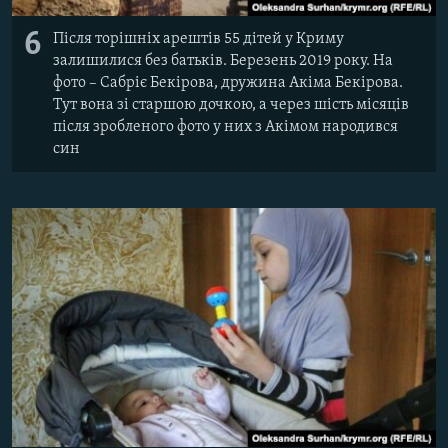
6
Після торішніх арештів 55 дітей у Криму
залишилися без батьків. Березень 2019 року. На
фото – Сабріє Бекірова, дружина Акіма Бекірова.
Тут вона зі старшою дочкою, а через шість місяців
після зробленого фото у них з Акімом народився
син