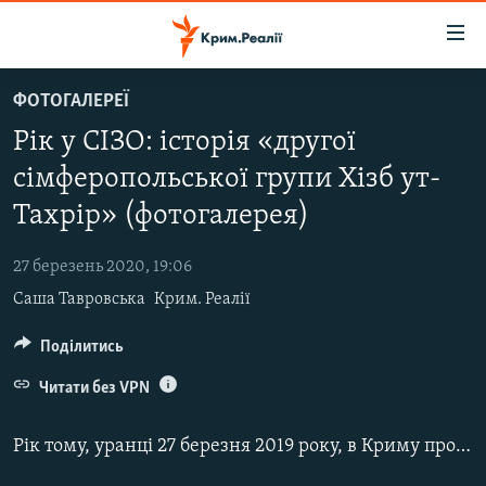
Доступність
посилання
Перейти
ФОТОГАЛЕРЕЇ
до
НОВИНИ
Рік у СІЗО: історія «другої
основного
ВОДА.КРИМ
матеріалу
сімферопольської групи Хізб ут-
ВІДЕО ТА ФОТО
Перейти
Тахрір» (фотогалерея)
до
ПОЛІТИКА
основної
27 березень 2020, 19:06
БЛОГИ
навігації
Саша Тавровська
Крим. Реалії
Перейти
ПОГЛЯД
до
Поділитись
ІНТЕРВ'Ю
пошуку
ВСЕ ЗА ДЕНЬ
Читати без VPN
СПЕЦПРОЕКТИ
Рік тому, уранці 27 березня 2019 року, в Криму пройшли масові обшуки в будинках кримських татар. Пізніше очевидці цих подій назвали дії співробітників російської ФСБ облавою.
ЯК ОБІЙТИ БЛОКУВАННЯ
ДЕПОРТАЦІЯ