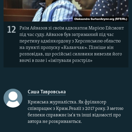
12
Раїм Айвазов зі своїм адвокатом Марією Ейсмонт
під час суду. Айвазов був затриманий під час
перетину адмінкордону з Херсонською областю
на пункті пропуску «Каланчак». Пізніше він
розповідав, що російські силовики вивезли його
вночі в поле і «імітували розстріл»
Саша Тавровська
Кримська журналістка. Як фрілансер
співпрацює з Крим.Реалії з 2017 року. З метою
безпеки справжнє ім'я та інші відомості про
автора не розкриваються.