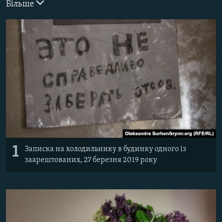
Більше
ВІДЕОУРОКИ «ELIFBE»
Русский
СВІДЧЕННЯ ОКУПАЦІЇ
Qırımtatar
УКРАЇНСЬКА ПРОБЛЕМА КРИМУ
ДОЛУЧАЙСЯ!
ІНФОГРАФІКА
Усі сайти RFE/RL
1
Записка на холодильнику в будинку одного із
заарештованих, 27 березня 2019 року