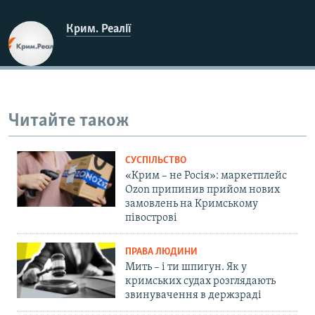
Крим. Реалії
Читайте також
СУСПІЛЬСТВО
«Крим – не Росія»: маркетплейс
Ozon припинив прийом нових
замовлень на Кримському
півострові
ПРАВА ЛЮДИНИ
Мить – і ти шпигун. Як у
кримських судах розглядають
звинувачення в держзраді