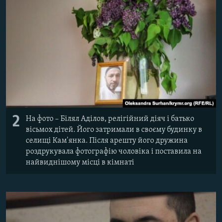
2
На фото – Білял Аділов, релігійний діяч і батько
вісьмох дітей. Його затримали в своєму будинку в
селищі Кам'янка. Після арешту його дружина
роздрукувала фотографію чоловіка і поставила на
найвиднішому місці в кімнаті