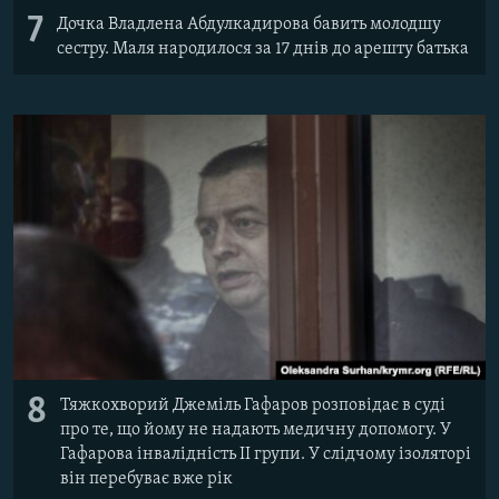
7
Дочка Владлена Абдулкадирова бавить молодшу
сестру. Маля народилося за 17 днів до арешту батька
8
Тяжкохворий Джеміль Гафаров розповідає в суді
про те, що йому не надають медичну допомогу. У
Гафарова інвалідність II групи. У слідчому ізоляторі
він перебуває вже рік