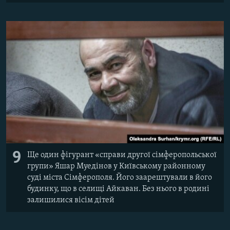
9
Ще один фігурант «справи другої сімферопольської
групи» Яшар Муедінов у Київському районному
суді міста Сімферополя. Його заарештували в його
будинку, що в селищі Айкаван. Без нього в родині
залишилися вісім дітей