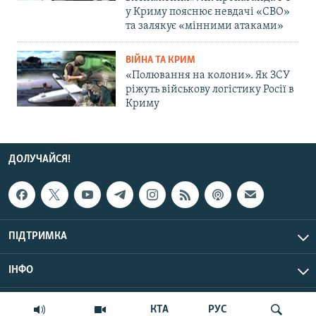
у Криму пояснює невдачі «СВО»
та залякує «мінними атаками»
ВІЙНА ТА КРИМ
«Полювання на колони». Як ЗСУ
ріжуть військову логістику Росії в
Криму
ДОЛУЧАЙСЯ!
ПІДТРИМКА
ІНФО
© Крим.Реалії, 2026 | Усі права застережено.
КТА
РУС