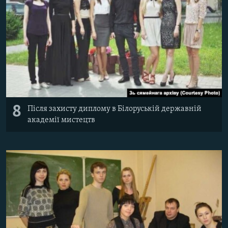
8
Після захисту диплому в Білоруській державній
академії мистецтв