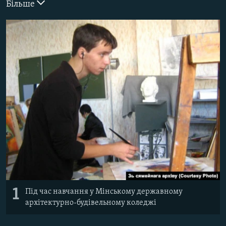
Більше
ВІДЕОУРОКИ «ELIFBE»
Русский
СВІДЧЕННЯ ОКУПАЦІЇ
Qırımtatar
УКРАЇНСЬКА ПРОБЛЕМА КРИМУ
ДОЛУЧАЙСЯ!
ІНФОГРАФІКА
Усі сайти RFE/RL
1
Під час навчання у Мінському державному
архітектурно-будівельному коледжі