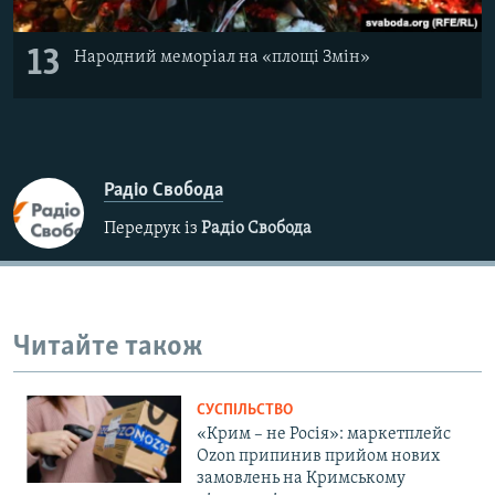
13
Народний меморіал на «площі Змін»
Радіо Свобода
Передрук із
Радіо Свобода
Читайте також
СУСПІЛЬСТВО
«Крим – не Росія»: маркетплейс
Ozon припинив прийом нових
замовлень на Кримському