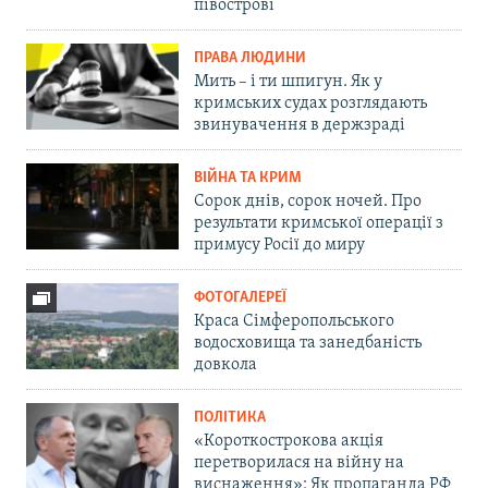
півострові
ПРАВА ЛЮДИНИ
Мить – і ти шпигун. Як у
кримських судах розглядають
звинувачення в держзраді
ВІЙНА ТА КРИМ
Сорок днів, сорок ночей. Про
результати кримської операції з
примусу Росії до миру
ФОТОГАЛЕРЕЇ
Краса Сімферопольського
водосховища та занедбаність
довкола
ПОЛІТИКА
«Короткострокова акція
перетворилася на війну на
виснаження»: Як пропаганда РФ