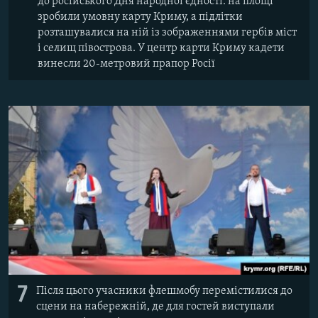
до російського Дня народної єдності: на площі
зробили умовну карту Криму, а підлітки
розташувалися на ній із зображеннями гербів міст
і селищ півострова. У центр карти Криму кадети
винесли 20-метровий прапор Росії
7
Після цього учасники флешмобу перемістилися до
сцени на набережній, де для гостей виступали