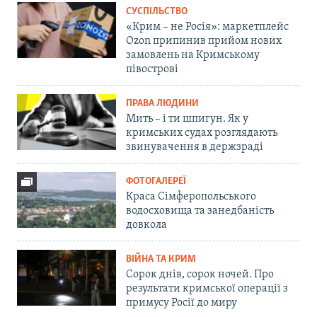
СУСПІЛЬСТВО
«Крим – не Росія»: маркетплейс
Ozon припинив прийом нових
замовлень на Кримському
півострові
ПРАВА ЛЮДИНИ
Мить – і ти шпигун. Як у
кримських судах розглядають
звинувачення в держзраді
ФОТОГАЛЕРЕЇ
Краса Сімферопольського
водосховища та занедбаність
довкола
ВІЙНА ТА КРИМ
Сорок днів, сорок ночей. Про
результати кримської операції з
примусу Росії до миру