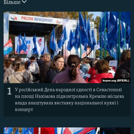
Більше
ВІДЕОУРОКИ «ELIFBE»
Русский
СВІДЧЕННЯ ОКУПАЦІЇ
Qırımtatar
УКРАЇНСЬКА ПРОБЛЕМА КРИМУ
ДОЛУЧАЙСЯ!
ІНФОГРАФІКА
Усі сайти RFE/RL
1
У російський День народної єдності в Севастополі
на площі Нахімова підконтрольна Кремлю місцева
влада влаштувала виставку національної кухні і
концерт