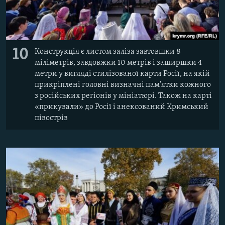
10
Конструкція є листом заліза завтовшки 8
міліметрів, завдовжки 10 метрів і заширшки 4
метри у вигляді стилізованої карти Росії, на якій
прикріплені головні визначні пам'ятки кожного
з російських регіонів у мініатюрі. Також на карті
«прикували» до Росії і анексований Кримський
півострів