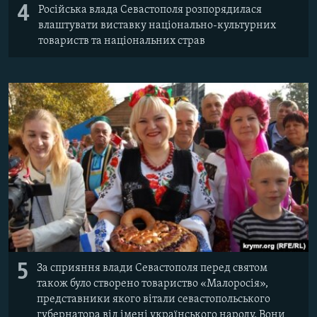
4
Російська влада Севастополя розпорядилася
влаштувати виставку національно-культурних
товариств та національних страв
5
За сприяння влади Севастополя перед святом
також було створено товариство «Малоросія»,
представники якого вітали севастопольського
губернатора від імені українського народу. Вони