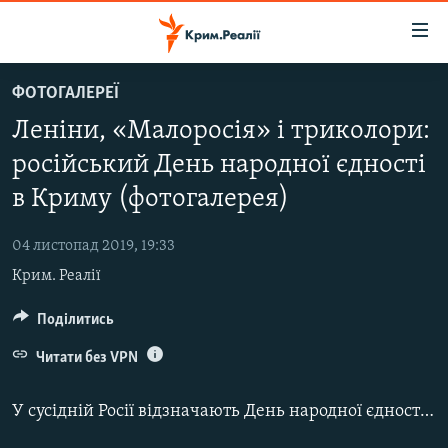
Доступність
посилання
Перейти
ФОТОГАЛЕРЕЇ
до
НОВИНИ
Леніни, «Малоросія» і триколори:
основного
ВОДА.КРИМ
матеріалу
російський День народної єдності
ВІДЕО ТА ФОТО
Перейти
в Криму (фотогалерея)
до
ПОЛІТИКА
основної
04 листопад 2019, 19:33
БЛОГИ
навігації
Крим. Реалії
Перейти
ПОГЛЯД
до
Поділитись
ІНТЕРВ'Ю
пошуку
ВСЕ ЗА ДЕНЬ
Читати без VPN
СПЕЦПРОЕКТИ
У сусідній Росії відзначають День народної єдності – державне свято, яке з 2005 року відбувається щорічно 4 листопада. У Криму ж цю дату стали відзначати лише після анексії півострова.
ЯК ОБІЙТИ БЛОКУВАННЯ
ДЕПОРТАЦІЯ