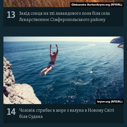
13
Захід сонця на тлі лавандового поля біля села
Лєкарствєнноє Сімферопольського району
14
Чоловік стрибає в море з валуна в Новому Світі
біля Судака