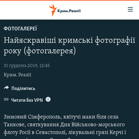
Доступність
посилання
Перейти
ФОТОГАЛЕРЕЇ
до
НОВИНИ
Найяскравіші кримські фотографії
основного
ВОДА.КРИМ
матеріалу
року (фотогалерея)
ВІДЕО ТА ФОТО
Перейти
до
31 грудень 2019, 12:45
ПОЛІТИКА
основної
Крим. Реалії
БЛОГИ
навігації
Перейти
ПОГЛЯД
Поділитись
до
ІНТЕРВ'Ю
Читати без VPN
пошуку
ВСЕ ЗА ДЕНЬ
Зимовий Сімферополь, квітучі маки біля села
СПЕЦПРОЕКТИ
Танкове, святкування Дня Військово-морського
флоту Росії в Севастополі, лікувальні грязі Керчі і
ЯК ОБІЙТИ БЛОКУВАННЯ
ДЕПОРТАЦІЯ