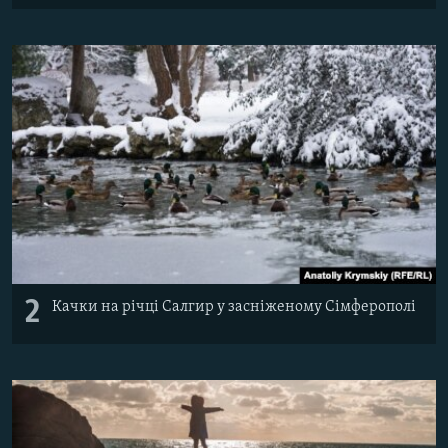
2
Качки на річці Салгир у засніженому Сімферополі