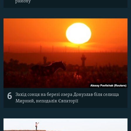
району
6
Захід сонця на березі озера Донузлав біля селища
Мирний, неподалік Євпаторії