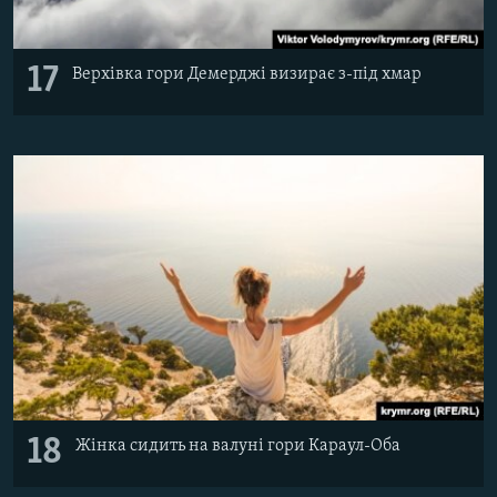
17
Верхівка гори Демерджі визирає з-під хмар
18
Жінка сидить на валуні гори Караул-Оба