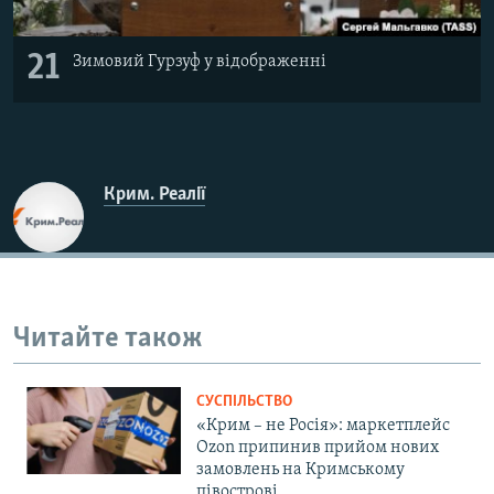
21
Зимовий Гурзуф у відображенні
Крим. Реалії
Читайте також
СУСПІЛЬСТВО
«Крим – не Росія»: маркетплейс
Ozon припинив прийом нових
замовлень на Кримському
півострові