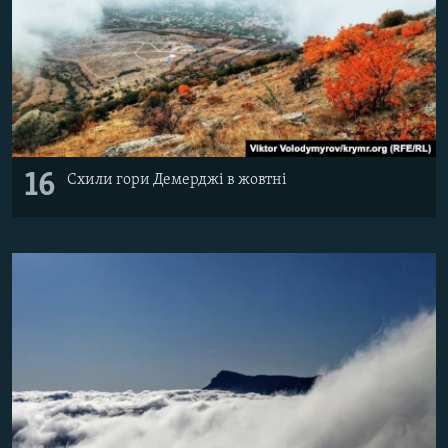
16
Схили гори Демерджі в жовтні