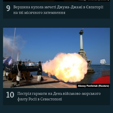
9
Вершина купола мечеті Джума-Джамі в Євпаторії
на тлі місячного затемнення
10
Постріл гармати на День військово-морського
флоту Росії в Севастополі