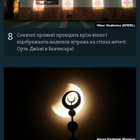
8
Сонячні промені проходять крізь вікно і
відображають малюнок вітража на стінах мечеті
Орта-Джамі в Бахчисараї