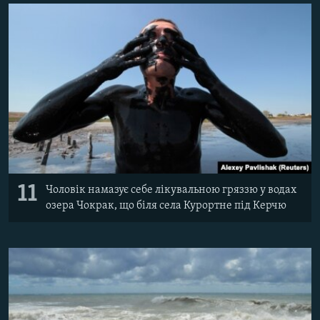
11
Чоловік намазує себе лікувальною гряззю у водах
озера Чокрак, що біля села Курортне під Керчю