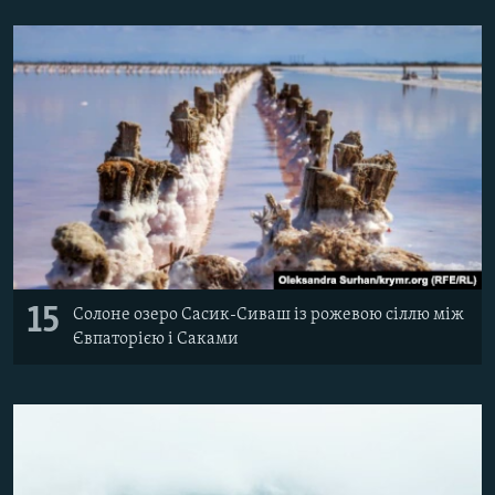
15
Солоне озеро Сасик-Сиваш із рожевою сіллю між
Євпаторією і Саками