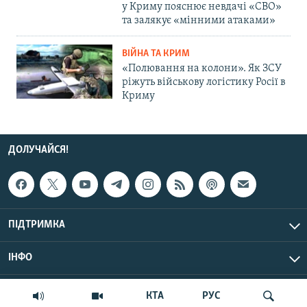
у Криму пояснює невдачі «СВО»
та залякує «мінними атаками»
ВІЙНА ТА КРИМ
«Полювання на колони». Як ЗСУ
ріжуть військову логістику Росії в
Криму
ДОЛУЧАЙСЯ!
ПІДТРИМКА
ІНФО
© Крим.Реалії, 2026 | Усі права застережено.
КТА
РУС