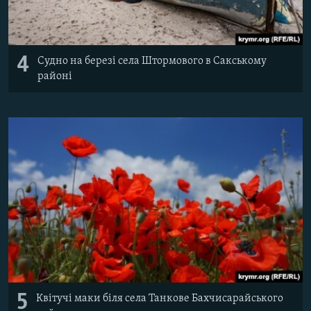
4
Судно на березі села Штормового в Сакському
районі
5
Квітучі маки біля села Танкове Бахчисарайського