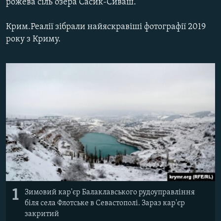
рожева сіль озера Сасик-Сиваш.
ВІДЕОУРОКИ «ELIFBE»
Русский
Крим.Реалії зібрали найяскравіші фотографії 2019
СВІДЧЕННЯ ОКУПАЦІЇ
Qırımtatar
року з Криму.
УКРАЇНСЬКА ПРОБЛЕМА КРИМУ
ДОЛУЧАЙСЯ!
ІНФОГРАФІКА
Усі сайти RFE/RL
1
Зимовий кар'єр Балаклавського рудоуправління
біля села Флотське в Севастополі. Зараз кар'єр
закритий