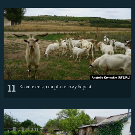
11
Козяче стадо на річковому березі