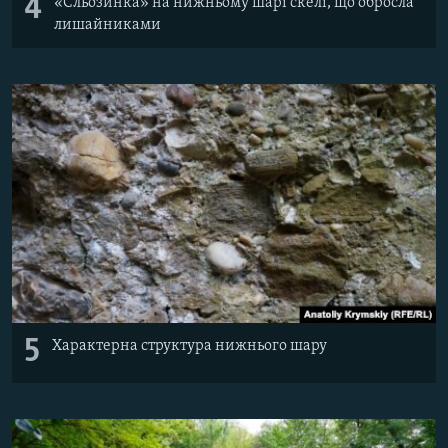
4
«Сльозинка» на нижньому шарі скелі, що обросла
лишайниками
5
Характерна структура нижнього шару