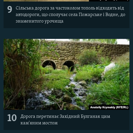
9
Сільська дорога за частоколом тополь відходить від
автодороги, що сполучає села Пожарське і Водне, до
знаменитого урочища
10
Дорога перетинає Західний Булганак цим
кам'яним мостом