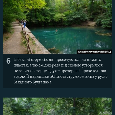
6
Із безлічі струмків, які просочуються на нижніх
пластах, а також джерела під скелею утворилося
невеличке озерце з дуже прозорою і прохолодною
водою. Її надлишки збігають струмком вниз у русло
Західного Булганака