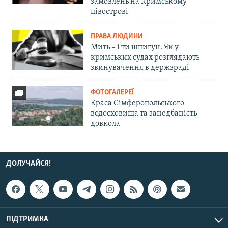
замовлень на Кримському
півострові
ПРАВА ЛЮДИНИ
Мить – і ти шпигун. Як у
кримських судах розглядають
звинувачення в держзраді
ФОТОГАЛЕРЕЇ
Краса Сімферопольського
водосховища та занедбаність
довкола
ДОЛУЧАЙСЯ!
ПІДТРИМКА