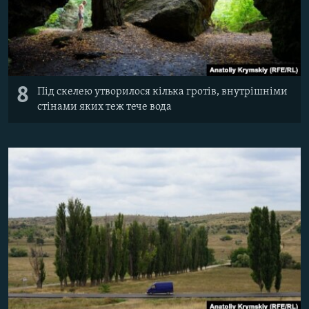
8
Під скелею утворилося кілька гротів, внутрішніми
стінами яких теж тече вода