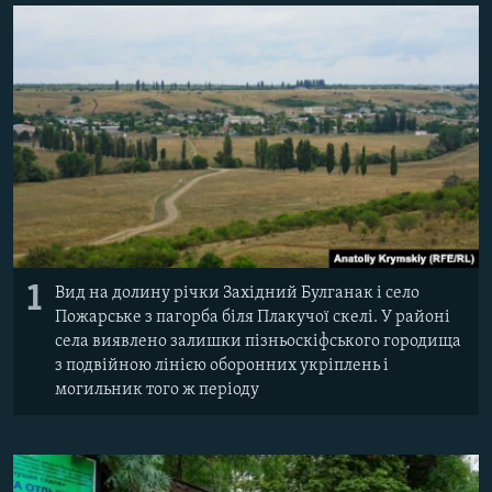
ВІДЕОУРОКИ «ELIFBE»
Русский
СВІДЧЕННЯ ОКУПАЦІЇ
Qırımtatar
УКРАЇНСЬКА ПРОБЛЕМА КРИМУ
ДОЛУЧАЙСЯ!
ІНФОГРАФІКА
Усі сайти RFE/RL
1
Вид на долину річки Західний Булганак і село
Пожарське з пагорба біля Плакучої скелі. У районі
села виявлено залишки пізньоскіфського городища
з подвійною лінією оборонних укріплень і
могильник того ж періоду