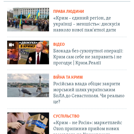
ПРАВА ЛЮДИНИ
«Крим – єдиний регіон, де
українці – меншість»: дискусія
навколо нової пам'ятної дати
ВІДЕО
Блокада без сухопутної операції:
Крим сам себе не заправить і не
прогодує | Крим.Реалії
ВІЙНА ТА КРИМ
Російська влада обіцяє закрити
морський шлях українським
БпЛА до Севастополя. Чи реально
це?
СУСПІЛЬСТВО
«Крим – не Росія»: маркетплейс
Ozon припинив прийом нових